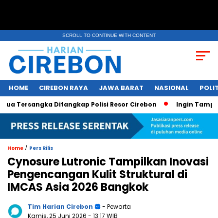
SCROLL TO CONTINUE WITH CONTENT
HOME
CIREBON RAYA
JAWA BARAT
NASIONAL
POLIT
rsangka Ditangkap Polisi Resor Cirebon
Ingin Tampil di Me
/
Home
Pers Rilis
Cynosure Lutronic Tampilkan Inovasi
Pengencangan Kulit Struktural di
IMCAS Asia 2026 Bangkok
Tim Harian Cirebon
- Pewarta
Kamis, 25 Juni 2026
- 13:17 WIB