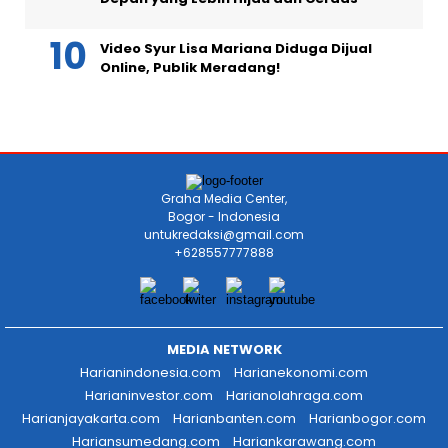
Video Syur Lisa Mariana Diduga Dijual
Online, Publik Meradang!
Graha Media Center,
Bogor - Indonesia
untukredaksi@gmail.com
+628557777888
MEDIA NETWORK
Harianindonesia.com
Harianekonomi.com
Harianinvestor.com
Harianolahraga.com
Harianjayakarta.com
Harianbanten.com
Harianbogor.com
Hariansumedang.com
Hariankarawang.com