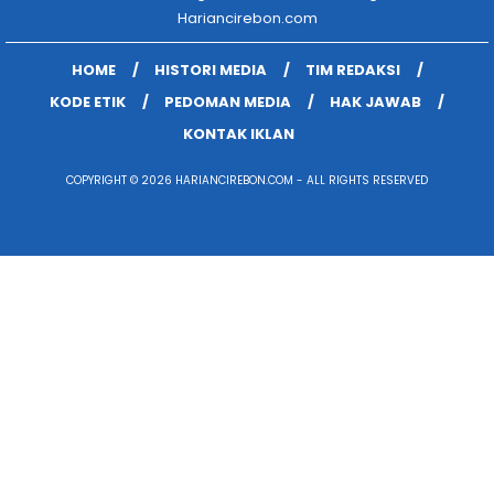
Hariancirebon.com
HOME
HISTORI MEDIA
TIM REDAKSI
KODE ETIK
PEDOMAN MEDIA
HAK JAWAB
KONTAK IKLAN
COPYRIGHT © 2026 HARIANCIREBON.COM - ALL RIGHTS RESERVED