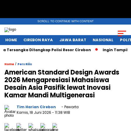
SCROLL TO CONTINUE WITH CONTENT
HOME
CIREBON RAYA
JAWA BARAT
NASIONAL
POLIT
ngka Ditangkap Polisi Resor Cirebon
Ingin Tampil di Media
/
Home
Pers Rilis
American Standard Design Awards
2026 Mengapresiasi Mahasiswa
Desain Asia Pasifik lewat Inovasi
Kamar Mandi Multigenerasi
Tim Harian Cirebon
- Pewarta
Kamis, 18 Juni 2026
- 11:38 WIB