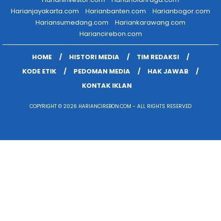
Harianjayakarta.com
Harianbanten.com
Harianbogor.com
Hariansumedang.com
Hariankarawang.com
Hariancirebon.com
HOME
HISTORI MEDIA
TIM REDAKSI
KODE ETIK
PEDOMAN MEDIA
HAK JAWAB
KONTAK IKLAN
COPYRIGHT © 2026 HARIANCIREBON.COM - ALL RIGHTS RESERVED