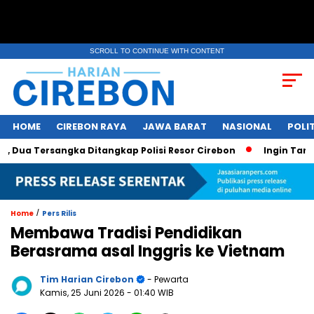
SCROLL TO CONTINUE WITH CONTENT
HOME
CIREBON RAYA
JAWA BARAT
NASIONAL
POLIT
Tersangka Ditangkap Polisi Resor Cirebon
Ingin Tampil di 
/
Home
Pers Rilis
Membawa Tradisi Pendidikan
Berasrama asal Inggris ke Vietnam
Tim Harian Cirebon
- Pewarta
Kamis, 25 Juni 2026
- 01:40 WIB