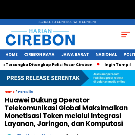
SCROLL TO CONTINUE WITH CONTENT
HOME
CIREBON RAYA
JAWA BARAT
NASIONAL
POLIT
sangka Ditangkap Polisi Resor Cirebon
Ingin Tampil di Medi
/
Home
Pers Rilis
Huawei Dukung Operator
Telekomunikasi Global Maksimalkan
Monetisasi Token melalui Integrasi
Layanan, Jaringan, dan Komputasi