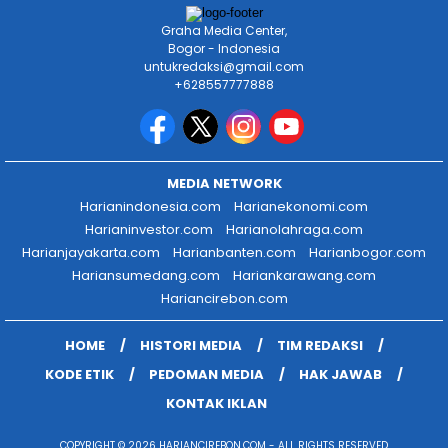
Graha Media Center,
Bogor - Indonesia
untukredaksi@gmail.com
+628557777888
MEDIA NETWORK
Harianindonesia.com
Harianekonomi.com
Harianinvestor.com
Harianolahraga.com
Harianjayakarta.com
Harianbanten.com
Harianbogor.com
Hariansumedang.com
Hariankarawang.com
Hariancirebon.com
HOME
HISTORI MEDIA
TIM REDAKSI
KODE ETIK
PEDOMAN MEDIA
HAK JAWAB
KONTAK IKLAN
COPYRIGHT © 2026 HARIANCIREBON.COM - ALL RIGHTS RESERVED