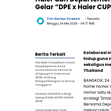
Gelar “DPE x Haier CU
Tim Harian Cirebon
- Pewarta
Minggu, 24 Mei 2026
- 04:17 WIB
Kolaborasi 
Berita Terkait
hidup guna 
HIKSEMI Tampilkan Solusi
sekaligus me
Penyimpanan Data
Thailand
untuk Seluruh Skenario
di Ajang DTI Indonesia
2026, Dukung
BANGKOK, 24 
Pengembangan AI di Asia
Tenggara
home
nomor s
nomor satu du
Huawei Jadi Mitra bagi
Ajang GSMA M360 ASEAN
strategi
"Smar
2026
Bersama Depa
meluncurkan "
Cision Raih MarTech