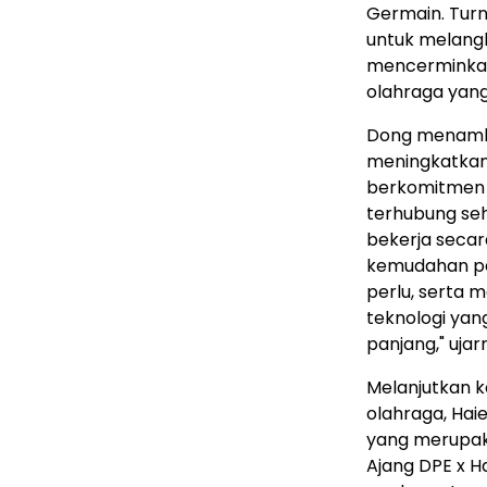
Germain. Turn
untuk melangka
mencerminka
olahraga yang 
Dong menamba
meningkatkan 
berkomitme
terhubung se
bekerja secar
kemudahan pe
perlu, serta
teknologi yan
panjang," ujar
Melanjutkan
olahraga, Hai
yang merupaka
Ajang DPE x H