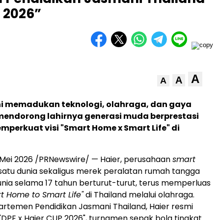
P 2026”
A
A
A
ini memadukan teknologi, olahraga, dan gaya
mendorong lahirnya generasi muda berprestasi
mperkuat visi "Smart Home x Smart Life" di
Mei 2026 /PRNewswire/ — Haier, perusahaan
smart
atu dunia sekaligus merek peralatan rumah tangga
nia selama 17 tahun berturut-turut, terus memperluas
t Home to Smart Life"
di Thailand melalui olahraga.
rtemen Pendidikan Jasmani Thailand, Haier resmi
DPE x Haier CUP 2026", turnamen sepak bola tingkat