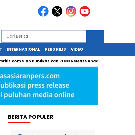
T
INTERNASIONAL
PERS RILIS
VIDEO
com Siap Publikasikan Press Release Anda!
Guru SD di Cirebon
BERITA POPULER