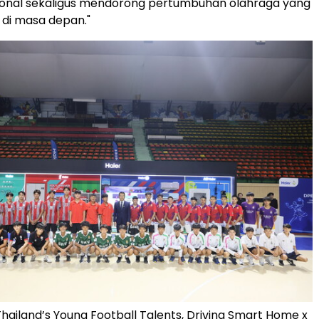
sional sekaligus mendorong pertumbuhan olahraga yang
 di masa depan."
ailand’s Young Football Talents, Driving Smart Home x