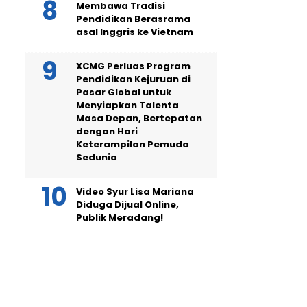
Membawa Tradisi
Pendidikan Berasrama
asal Inggris ke Vietnam
XCMG Perluas Program
Pendidikan Kejuruan di
Pasar Global untuk
Menyiapkan Talenta
Masa Depan, Bertepatan
dengan Hari
Keterampilan Pemuda
Sedunia
Video Syur Lisa Mariana
Diduga Dijual Online,
Publik Meradang!