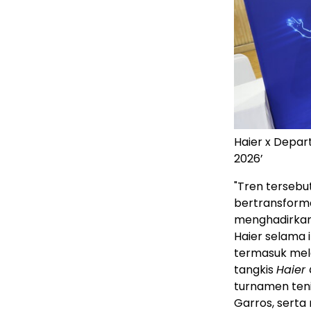
Haier x Depar
2026’
"Tren tersebu
bertransforma
menghadirkan
Haier selama 
termasuk mela
tangkis
Haier
turnamen teni
Garros, serta 