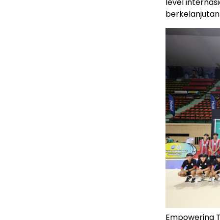
level interna
berkelanjutan
Empowering Th