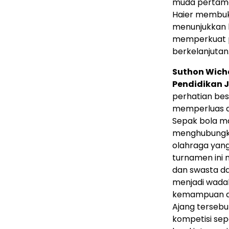
muda pertama 
Haier membuka
menunjukkan 
memperkuat p
berkelanjutan
Suthon Wicha
Pendidikan 
perhatian be
memperluas a
Sepak bola m
menghubungka
olahraga yang
turnamen ini 
dan swasta d
menjadi wada
kemampuan da
Ajang tersebu
kompetisi sep