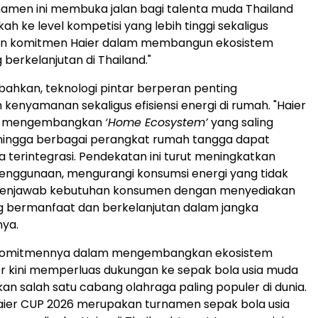
amen ini membuka jalan bagi talenta muda Thailand
h ke level kompetisi yang lebih tinggi sekaligus
n komitmen Haier dalam membangun ekosistem
berkelanjutan di Thailand."
hkan, teknologi pintar berperan penting
kenyamanan sekaligus efisiensi energi di rumah. "Haier
n mengembangkan
‘Home Ecosystem’
yang saling
hingga berbagai perangkat rumah tangga dapat
a terintegrasi. Pendekatan ini turut meningkatkan
nggunaan, mengurangi konsumsi energi yang tidak
 menjawab kebutuhan konsumen dengan menyediakan
g bermanfaat dan berkelanjutan dalam jangka
nya.
 komitmennya dalam mengembangkan ekosistem
er kini memperluas dukungan ke sepak bola usia muda
n salah satu cabang olahraga paling populer di dunia.
aier CUP 2026 merupakan turnamen sepak bola usia