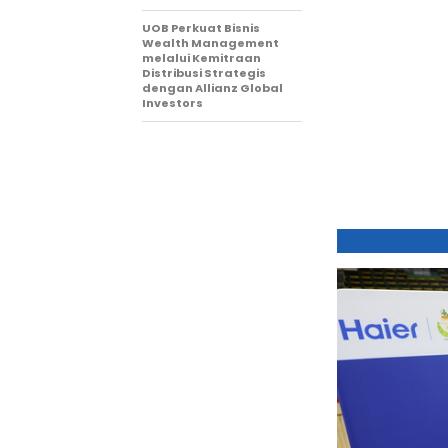
UOB Perkuat Bisnis
Wealth Management
melalui Kemitraan
Distribusi Strategis
dengan Allianz Global
Investors