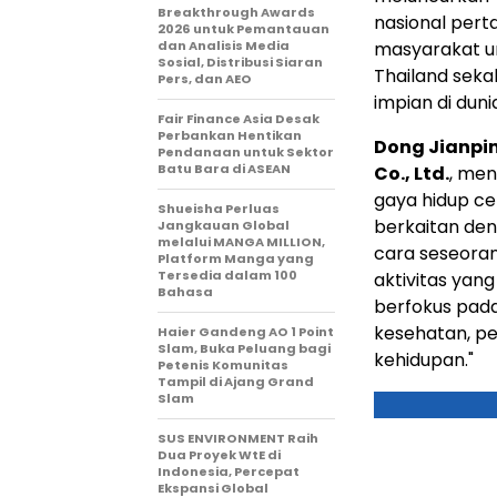
Breakthrough Awards
nasional perta
2026 untuk Pemantauan
dan Analisis Media
masyarakat um
Sosial, Distribusi Siaran
Thailand seka
Pers, dan AEO
impian di duni
Fair Finance Asia Desak
Perbankan Hentikan
Dong Jianpi
Pendanaan untuk Sektor
Batu Bara di ASEAN
Co., Ltd.
, me
gaya hidup ce
Shueisha Perluas
berkaitan deng
Jangkauan Global
melalui MANGA MILLION,
cara seseoran
Platform Manga yang
Tersedia dalam 100
aktivitas yang
Bahasa
berfokus pada
kesehatan, pe
Haier Gandeng AO 1 Point
Slam, Buka Peluang bagi
kehidupan."
Petenis Komunitas
Tampil di Ajang Grand
Slam
SUS ENVIRONMENT Raih
Dua Proyek WtE di
Indonesia, Percepat
Ekspansi Global