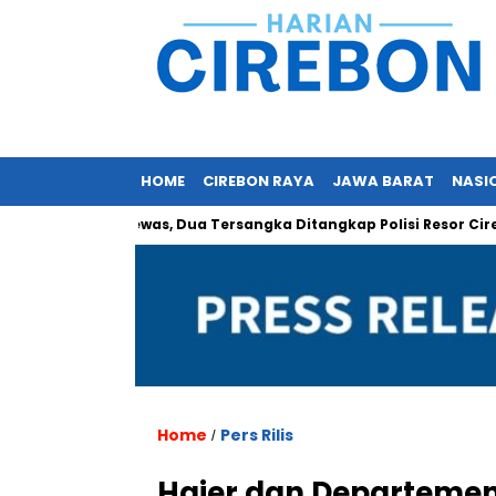
HOME
CIREBON RAYA
JAWA BARAT
NASI
 Orang Tewas, Dua Tersangka Ditangkap Polisi Resor Cirebon
Home
Pers Rilis
/
Haier dan Departemen