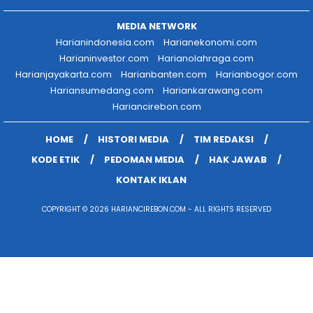
MEDIA NETWORK
Harianindonesia.com
Harianekonomi.com
Harianinvestor.com
Harianolahraga.com
Harianjayakarta.com
Harianbanten.com
Harianbogor.com
Hariansumedang.com
Hariankarawang.com
Hariancirebon.com
HOME
HISTORI MEDIA
TIM REDAKSI
KODE ETIK
PEDOMAN MEDIA
HAK JAWAB
KONTAK IKLAN
COPYRIGHT © 2026 HARIANCIREBON.COM - ALL RIGHTS RESERVED