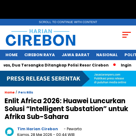
SCROLL TO CONTINUE WITH CONTENT
HOME
CIREBON RAYA
JAWA BARAT
NASIONAL
POLIT
 Dua Tersangka Ditangkap Polisi Resor Cirebon
Ingin Tampi
/
Home
Pers Rilis
Enlit Africa 2026: Huawei Luncurkan
Solusi “Intelligent Substation” untuk
Afrika Sub-Sahara
Tim Harian Cirebon
- Pewarta
Kamis, 28 Mei 2026
- 00:44 WIB