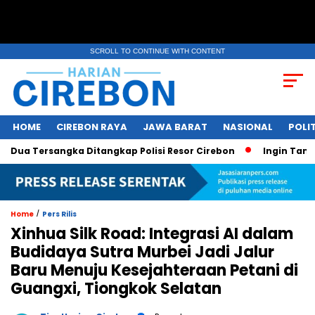
SCROLL TO CONTINUE WITH CONTENT
HOME
CIREBON RAYA
JAWA BARAT
NASIONAL
POLIT
 Tersangka Ditangkap Polisi Resor Cirebon
Ingin Tampil di
/
Home
Pers Rilis
Xinhua Silk Road: Integrasi AI dalam
Budidaya Sutra Murbei Jadi Jalur
Baru Menuju Kesejahteraan Petani di
Guangxi, Tiongkok Selatan