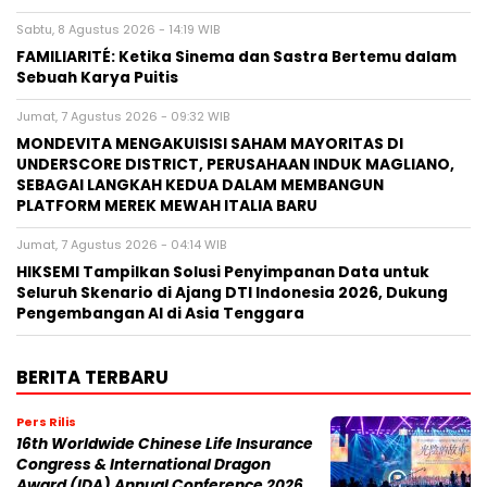
Sabtu, 8 Agustus 2026 - 14:19 WIB
FAMILIARITÉ: Ketika Sinema dan Sastra Bertemu dalam
Sebuah Karya Puitis
Jumat, 7 Agustus 2026 - 09:32 WIB
MONDEVITA MENGAKUISISI SAHAM MAYORITAS DI
UNDERSCORE DISTRICT, PERUSAHAAN INDUK MAGLIANO,
SEBAGAI LANGKAH KEDUA DALAM MEMBANGUN
PLATFORM MEREK MEWAH ITALIA BARU
Jumat, 7 Agustus 2026 - 04:14 WIB
HIKSEMI Tampilkan Solusi Penyimpanan Data untuk
Seluruh Skenario di Ajang DTI Indonesia 2026, Dukung
Pengembangan AI di Asia Tenggara
BERITA TERBARU
Pers Rilis
16th Worldwide Chinese Life Insurance
Congress & International Dragon
Award (IDA) Annual Conference 2026