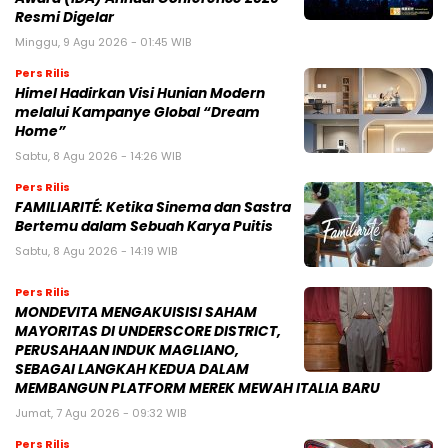
Resmi Digelar
Minggu, 9 Agu 2026 - 01:45 WIB
Pers Rilis
Himel Hadirkan Visi Hunian Modern
melalui Kampanye Global “Dream
Home”
Sabtu, 8 Agu 2026 - 14:26 WIB
Pers Rilis
FAMILIARITÉ: Ketika Sinema dan Sastra
Bertemu dalam Sebuah Karya Puitis
Sabtu, 8 Agu 2026 - 14:19 WIB
Pers Rilis
MONDEVITA MENGAKUISISI SAHAM
MAYORITAS DI UNDERSCORE DISTRICT,
PERUSAHAAN INDUK MAGLIANO,
SEBAGAI LANGKAH KEDUA DALAM
MEMBANGUN PLATFORM MEREK MEWAH ITALIA BARU
Jumat, 7 Agu 2026 - 09:32 WIB
Pers Rilis