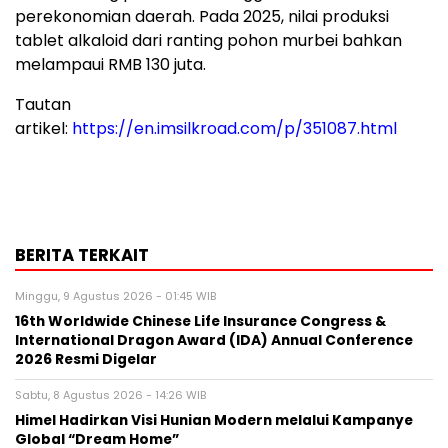
perekonomian daerah. Pada 2025, nilai produksi
tablet alkaloid dari ranting pohon murbei bahkan
melampaui RMB 130 juta.
Tautan
artikel:
https://en.imsilkroad.com/p/351087.html
BERITA TERKAIT
Minggu, 9 Agustus 2026 - 01:45 WIB
16th Worldwide Chinese Life Insurance Congress &
International Dragon Award (IDA) Annual Conference
2026 Resmi Digelar
Sabtu, 8 Agustus 2026 - 14:26 WIB
Himel Hadirkan Visi Hunian Modern melalui Kampanye
Global “Dream Home”