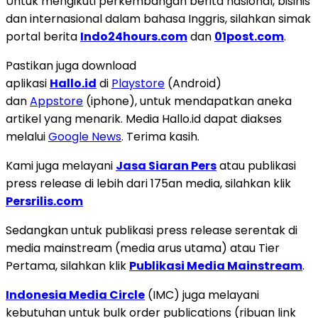
Untuk mengikuti perkembangan berita nasional, bisinis
dan internasional dalam bahasa Inggris, silahkan simak
portal berita
Indo24hours.com
dan
01post.com
.
Pastikan juga download
aplikasi
Hallo.id
di
Playstore
(Android)
dan
Appstore
(iphone), untuk mendapatkan aneka
artikel yang menarik. Media Hallo.id dapat diakses
melalui
Google News
. Terima kasih.
Kami juga melayani
Jasa Siaran Pers
atau publikasi
press release di lebih dari 175an media, silahkan klik
Persrilis.com
Sedangkan untuk publikasi press release serentak di
media mainstream (media arus utama) atau Tier
Pertama, silahkan klik
Publikasi Media Mainstream
.
Indonesia Media Circle
(IMC) juga melayani
kebutuhan untuk bulk order publications (ribuan link