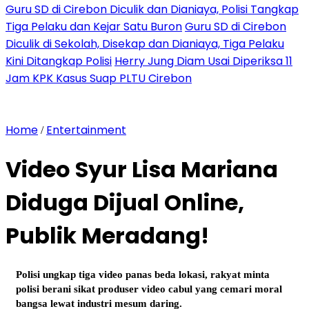
Guru SD di Cirebon Diculik dan Dianiaya, Polisi Tangkap
Tiga Pelaku dan Kejar Satu Buron
Guru SD di Cirebon
Diculik di Sekolah, Disekap dan Dianiaya, Tiga Pelaku
Kini Ditangkap Polisi
Herry Jung Diam Usai Diperiksa 11
Jam KPK Kasus Suap PLTU Cirebon
Home
Entertainment
/
Video Syur Lisa Mariana
Diduga Dijual Online,
Publik Meradang!
Polisi ungkap tiga video panas beda lokasi, rakyat minta
polisi berani sikat produser video cabul yang cemari moral
bangsa lewat industri mesum daring.