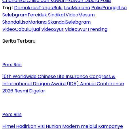
Chandrika Chika dan Kawan-kawan Diburu Polisi
Tag :
DemokrasiTanpaBulu
LisaMariana
PolisiPanggilLisa
SelebgramTerciduk
SindikatVideoMesum
SkandalLisaMariana
SkandalSelebgram
VideoCabulDijual
VideoSyur
VideoSyurTrending
Berita Terbaru
Pers Rilis
16th Worldwide Chinese Life Insurance Congress &
International Dragon Award (IDA) Annual Conference
2026 Resmi Digelar
Pers Rilis
Himel Hadirkan Visi Hunian Modern melalui Kampanye