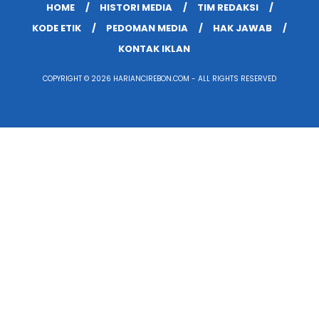
HOME
HISTORI MEDIA
TIM REDAKSI
KODE ETIK
PEDOMAN MEDIA
HAK JAWAB
KONTAK IKLAN
COPYRIGHT © 2026 HARIANCIREBON.COM - ALL RIGHTS RESERVED