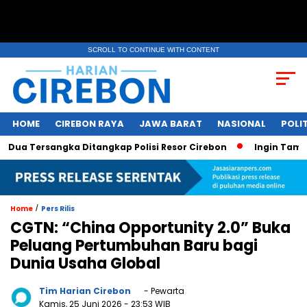
SCROLL TO CONTINUE WITH CONTENT
HOME
CIREBON RAYA
JAWA BARAT
NASIONAL
POLIT
a Tersangka Ditangkap Polisi Resor Cirebon
Ingin Tampil d
/
Home
Pers Rilis
CGTN: “China Opportunity 2.0” Buka
Peluang Pertumbuhan Baru bagi
Dunia Usaha Global
Tim Harian Cirebon
- Pewarta
Kamis, 25 Juni 2026
- 23:53 WIB