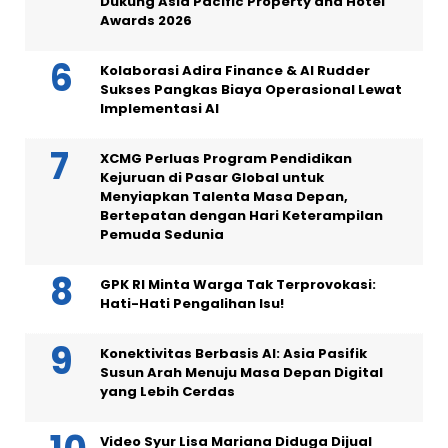
Dukung Asia Pacific Property and Hotel
Awards 2026
Kolaborasi Adira Finance & AI Rudder
Sukses Pangkas Biaya Operasional Lewat
Implementasi AI
XCMG Perluas Program Pendidikan
Kejuruan di Pasar Global untuk
Menyiapkan Talenta Masa Depan,
Bertepatan dengan Hari Keterampilan
Pemuda Sedunia
GPK RI Minta Warga Tak Terprovokasi:
Hati-Hati Pengalihan Isu!
Konektivitas Berbasis AI: Asia Pasifik
Susun Arah Menuju Masa Depan Digital
yang Lebih Cerdas
Video Syur Lisa Mariana Diduga Dijual