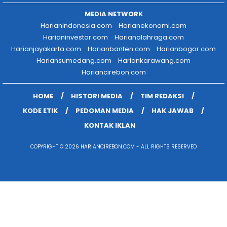
MEDIA NETWORK
Harianindonesia.com
Harianekonomi.com
Harianinvestor.com
Harianolahraga.com
Harianjayakarta.com
Harianbanten.com
Harianbogor.com
Hariansumedang.com
Hariankarawang.com
Hariancirebon.com
HOME
HISTORI MEDIA
TIM REDAKSI
KODE ETIK
PEDOMAN MEDIA
HAK JAWAB
KONTAK IKLAN
COPYRIGHT © 2026 HARIANCIREBON.COM - ALL RIGHTS RESERVED