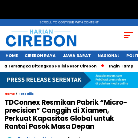
SCROLL TO CONTINUE WITH CONTENT
HOME
CIREBON RAYA
JAWA BARAT
NASIONAL
POLIT
ersangka Ditangkap Polisi Resor Cirebon
Ingin Tampil di M
/
Home
Pers Rilis
TDConnex Resmikan Pabrik “Micro-
precision” Canggih di Xiamen,
Perkuat Kapasitas Global untuk
Rantai Pasok Masa Depan