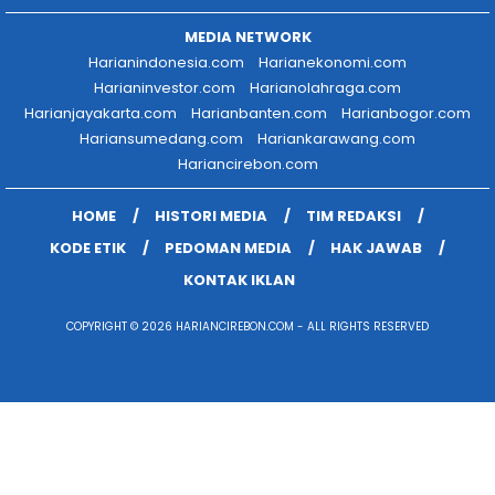
MEDIA NETWORK
Harianindonesia.com
Harianekonomi.com
Harianinvestor.com
Harianolahraga.com
Harianjayakarta.com
Harianbanten.com
Harianbogor.com
Hariansumedang.com
Hariankarawang.com
Hariancirebon.com
HOME
HISTORI MEDIA
TIM REDAKSI
KODE ETIK
PEDOMAN MEDIA
HAK JAWAB
KONTAK IKLAN
COPYRIGHT © 2026 HARIANCIREBON.COM - ALL RIGHTS RESERVED