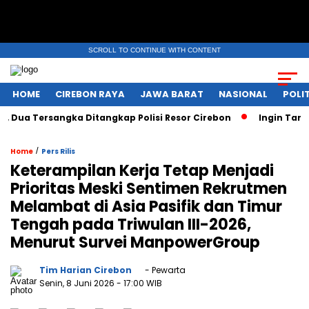
SCROLL TO CONTINUE WITH CONTENT
HOME
CIREBON RAYA
JAWA BARAT
NASIONAL
POLIT
a Tersangka Ditangkap Polisi Resor Cirebon
Ingin Tampil d
/
Home
Pers Rilis
Keterampilan Kerja Tetap Menjadi
Prioritas Meski Sentimen Rekrutmen
Melambat di Asia Pasifik dan Timur
Tengah pada Triwulan III-2026,
Menurut Survei ManpowerGroup
Tim Harian Cirebon
- Pewarta
Senin, 8 Juni 2026
- 17:00 WIB