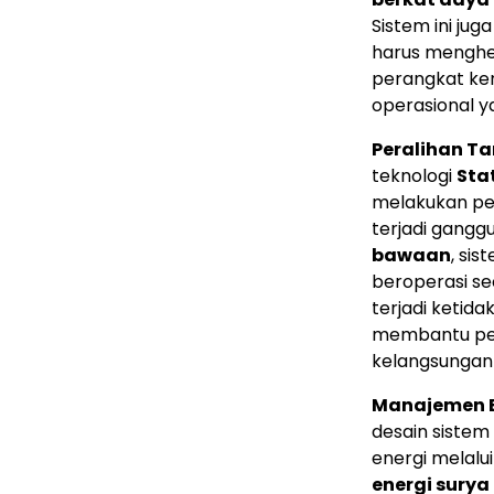
Sistem ini j
harus menghen
perangkat kera
operasional y
Peralihan T
teknologi
Sta
melakukan per
terjadi ganggu
bawaan
, si
beroperasi se
terjadi ketid
membantu peng
kelangsungan 
Manajemen E
desain siste
energi melalui
energi sury