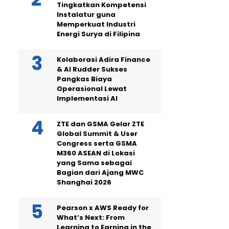
Tingkatkan Kompetensi
Instalatur guna
Memperkuat Industri
Energi Surya di Filipina
Kolaborasi Adira Finance
& AI Rudder Sukses
Pangkas Biaya
Operasional Lewat
Implementasi AI
ZTE dan GSMA Gelar ZTE
Global Summit & User
Congress serta GSMA
M360 ASEAN di Lokasi
yang Sama sebagai
Bagian dari Ajang MWC
Shanghai 2026
Pearson x AWS Ready for
What’s Next: From
Learning to Earning in the