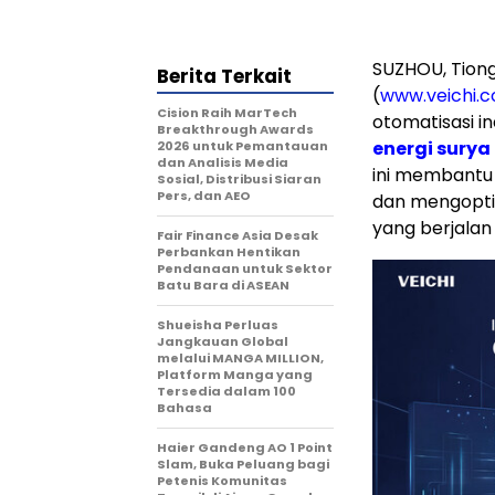
SUZHOU, Tiong
Berita Terkait
(
www.veichi.
Cision Raih MarTech
otomatisasi i
Breakthrough Awards
energi surya
2026 untuk Pemantauan
dan Analisis Media
ini membantu p
Sosial, Distribusi Siaran
Pers, dan AEO
dan mengoptim
yang berjalan
Fair Finance Asia Desak
Perbankan Hentikan
Pendanaan untuk Sektor
Batu Bara di ASEAN
Shueisha Perluas
Jangkauan Global
melalui MANGA MILLION,
Platform Manga yang
Tersedia dalam 100
Bahasa
Haier Gandeng AO 1 Point
Slam, Buka Peluang bagi
Petenis Komunitas