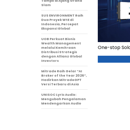
Tampil di Ajang Grand
Slam
SUS ENVIRONMENT Raih
Dua Proyek WtE di
Indonesia, Percepat
Ekspansi Global
UOB Perkuat Bisnis
Wealth Management
One-stop Sola
melalui Kemitraan
Distribusi Strategis
dengan Allianz Global
Investors
Mitrade Raih Gelar “AI
Broker of the Year 2026”,
Hadirkan MitradeGPT
Versi Terbaru di Asia
UNISOC Lyric Audio:
Mengubah Pengalaman
Mendengarkan Audio