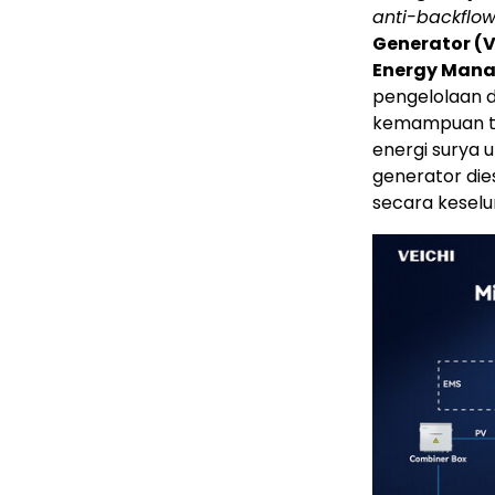
anti-backflow
Generator (
Energy Man
pengelolaan d
kemampuan te
energi surya 
generator die
secara keselu