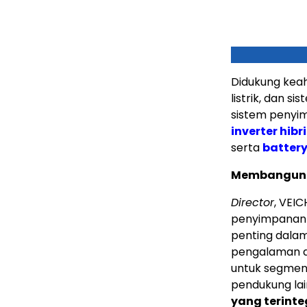
Didukung keah
listrik, dan s
sistem penyi
inverter hibr
serta
battery
Membangun E
Director
, VEI
penyimpanan 
penting dalam
pengalaman d
untuk segmen r
pendukung lai
yang terinte