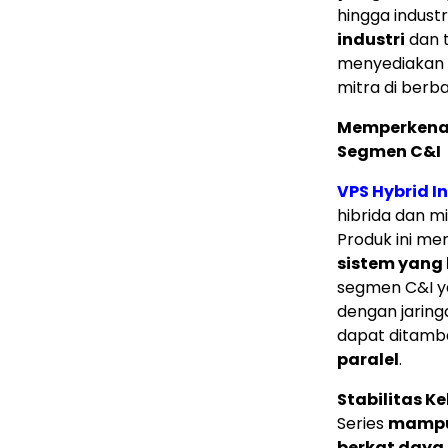
hingga indust
industri
dan t
menyediakan s
mitra di berba
Memperkenal
Segmen C&I
VPS Hybrid I
hibrida dan m
Produk ini mem
sistem yang 
segmen C&I y
dengan jaring
dapat ditam
paralel
.
Stabilitas K
Series
mampu 
berkat daya 