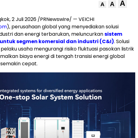
A
A
A
kok, 2 Juli 2026 /PRNewswire/ — VEICHI
com
), perusahaan global yang menyediakan solusi
ndustri dan energi terbarukan, meluncurkan
sistem
 untuk segmen komersial dan industri (C&I)
. Solusi
elaku usaha mengurangi risiko fluktuasi pasokan listrik
alkan biaya energi di tengah transisi energi global
 semakin cepat.