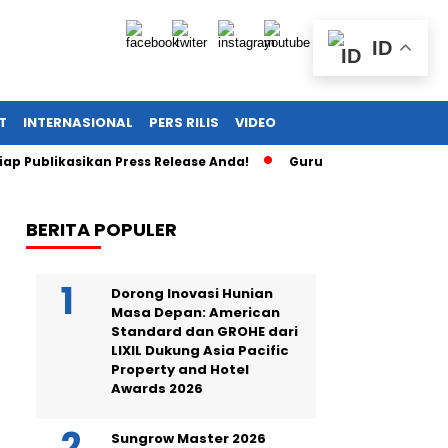
ID
T
INTERNASIONAL
PERS RILIS
VIDEO
likasikan Press Release Anda!
Guru SD di Cirebon Diculik da
BERITA POPULER
Dorong Inovasi Hunian
Masa Depan: American
Standard dan GROHE dari
LIXIL Dukung Asia Pacific
Property and Hotel
Awards 2026
Sungrow Master 2026