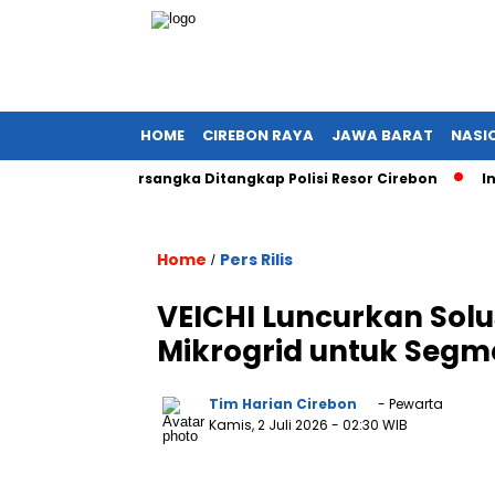
HOME
CIREBON RAYA
JAWA BARAT
NASI
s, Dua Tersangka Ditangkap Polisi Resor Cirebon
Ingin Ta
Home
Pers Rilis
/
VEICHI Luncurkan Sol
Mikrogrid untuk Segm
Tim Harian Cirebon
- Pewarta
Kamis, 2 Juli 2026
- 02:30 WIB