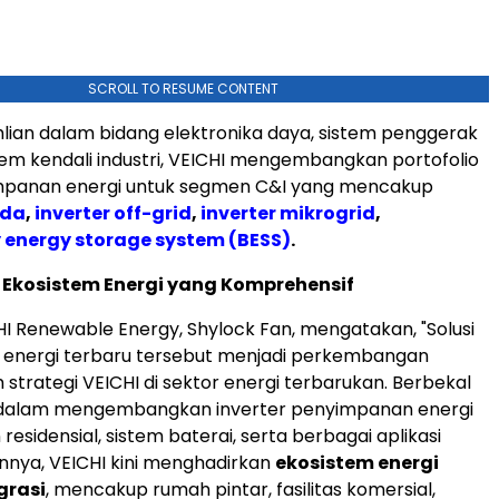
SCROLL TO RESUME CONTENT
lian dalam bidang elektronika daya, sistem penggerak
istem kendali industri, VEICHI mengembangkan portofolio
mpanan energi untuk segmen C&I yang mencakup
ida
,
inverter off-grid
,
inverter mikrogrid
,
 energy storage system (BESS)
.
kosistem Energi yang Komprehensif
CHI Renewable Energy, Shylock Fan, mengatakan, "Solusi
energi terbaru tersebut menjadi perkembangan
 strategi VEICHI di sektor energi terbarukan. Berbekal
alam mengembangkan inverter penyimpanan energi
esidensial, sistem baterai, serta berbagai aplikasi
nnya, VEICHI kini menghadirkan
ekosistem energi
grasi
, mencakup rumah pintar, fasilitas komersial,