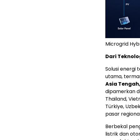
Microgrid Hyb
Dari Teknolo
Solusi energi 
utama, term
Asia Tengah,
dipamerkan dal
Thailand, Viet
Türkiye, Uzbek
pasar regional
Berbekal peng
listrik dan ot