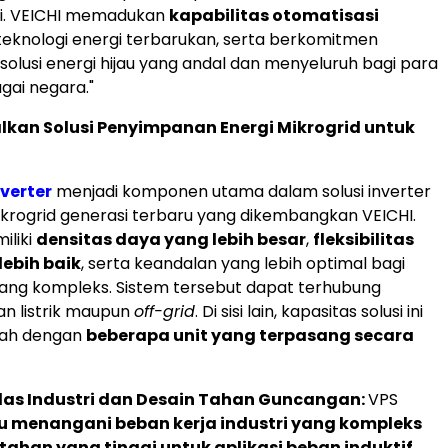
ri. VEICHI memadukan
kapabilitas otomatisasi
eknologi energi terbarukan, serta berkomitmen
olusi energi hijau yang andal dan menyeluruh bagi para
gai negara."
kan Solusi Penyimpanan Energi Mikrogrid untuk
nverter
menjadi komponen utama dalam solusi inverter
ikrogrid generasi terbaru yang dikembangkan VEICHI.
iliki
densitas daya yang lebih besar
,
fleksibilitas
lebih baik
, serta keandalan yang lebih optimal bagi
ang kompleks. Sistem tersebut dapat terhubung
an listrik maupun
off-grid
. Di sisi lain, kapasitas solusi ini
bah dengan
beberapa unit yang terpasang secara
elas Industri dan Desain Tahan Guncangan:
VPS
menangani beban kerja industri yang kompleks
tahan yang tinggi untuk aplikasi beban induktif
.