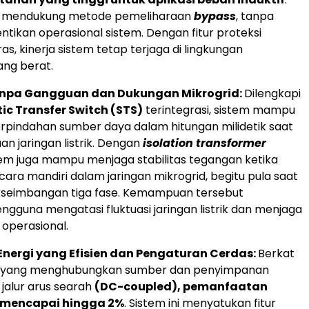
uga mendukung metode pemeliharaan
bypass
, tanpa
tikan operasional sistem. Dengan fitur proteksi
s, kinerja sistem tetap terjaga di lingkungan
ang berat.
anpa Gangguan dan Dukungan Mikrogrid:
Dilengkapi
tic Transfer Switch (STS)
terintegrasi, sistem mampu
pindahan sumber daya dalam hitungan milidetik saat
an jaringan listrik. Dengan
isolation transformer
stem juga mampu menjaga stabilitas tegangan ketika
cara mandiri dalam jaringan mikrogrid, begitu pula saat
akseimbangan tiga fase. Kemampuan tersebut
guna mengatasi fluktuasi jaringan listrik dan menjaga
operasional.
nergi yang Efisien dan Pengaturan Cerdas:
Berkat
m yang menghubungkan sumber dan penyimpanan
 jalur arus searah
(DC-coupled), pemanfaatan
a mencapai hingga 2%
. Sistem ini menyatukan fitur