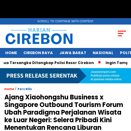
SCROLL TO CONTINUE WITH CONTENT
HOME
CIREBON RAYA
JAWA BARAT
NASIONAL
POLIT
rsangka Ditangkap Polisi Resor Cirebon
Ingin Tampil di Me
/
Home
Pers Rilis
Ajang Xiaohongshu Business x
Singapore Outbound Tourism Forum
Ubah Paradigma Perjalanan Wisata
ke Luar Negeri: Selera Pribadi Kini
Menentukan Rencana Liburan