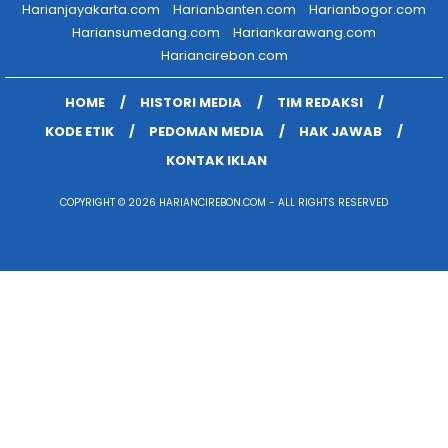
Harianjayakarta.com
Harianbanten.com
Harianbogor.com
Hariansumedang.com
Hariankarawang.com
Hariancirebon.com
HOME
HISTORI MEDIA
TIM REDAKSI
KODE ETIK
PEDOMAN MEDIA
HAK JAWAB
KONTAK IKLAN
COPYRIGHT © 2026 HARIANCIREBON.COM - ALL RIGHTS RESERVED