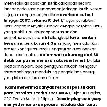
menyediakan pasokan listrik cadangan secara
lancar pada saat pemadaman jaringan listrik. Sistem
ini juga mampu menghasilkan
overload output
hingga
200% selama 10 detik
* agar peralatan
listrik dapat menyala kembali dengan pasokan listrik
yang stabil. Dari sisi pengoperasian dan
pemeliharaan, sistem ini dilengkapi
layar sentuh
berwarna berukuran
4,3 inci
yang memudahkan
proses konfigurasi lokal. Pengaturan awal bahkan
dapat diselesaikan
dalam waktu kurang dari
30
detik
tanpa memerlukan akses internet
. Melalui
platform iSolarCloud, pengguna mudah mengatur
sistem sehingga mendukung pengelolaan energi
yang lebih cerdas dan efisien.
"Kami menerima banyak respons positif dari
para instalatur terkait seri MGRL,"
ujar JC Carlos,
CEO Evolve Solar di Filipina.
"Desain
plug-and-play
menyederhanakan proses instalasi dan turut