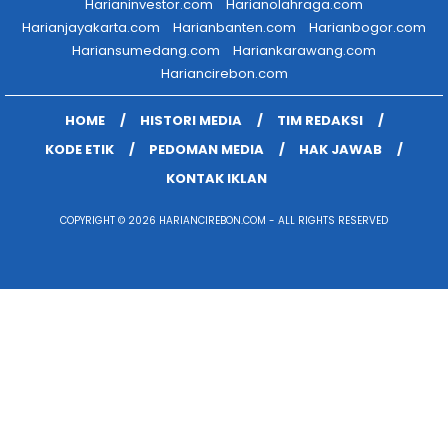
Harianinvestor.com
Harianolahraga.com
Harianjayakarta.com
Harianbanten.com
Harianbogor.com
Hariansumedang.com
Hariankarawang.com
Hariancirebon.com
HOME
HISTORI MEDIA
TIM REDAKSI
KODE ETIK
PEDOMAN MEDIA
HAK JAWAB
KONTAK IKLAN
COPYRIGHT © 2026 HARIANCIREBON.COM - ALL RIGHTS RESERVED