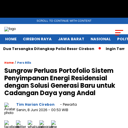
SCROLL TO CONTINUE WITH CONTENT
HOME
CIREBON RAYA
JAWA BARAT
NASIONAL
POLIT
a Tersangka Ditangkap Polisi Resor Cirebon
Ingin Tampil d
/
Home
Pers Rilis
Sungrow Perluas Portofolio Sistem
Penyimpanan Energi Residensial
dengan Solusi Generasi Baru untuk
Cadangan Daya yang Andal
Tim Harian Cirebon
- Pewarta
Senin, 8 Juni 2026
- 00:53 WIB