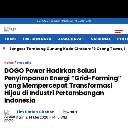
SCROLL TO CONTINUE WITH CONTENT
HOME
CIREBON RAYA
JAWA BARAT
NASIONAL
POLIT
Longsor Tambang Gunung Kuda Cirebon: 19 Orang Tewas, Du
/
Home
Pers Rilis
DOGO Power Hadirkan Solusi
Penyimpanan Energi “Grid-Forming”
yang Mempercepat Transformasi
Hijau di Industri Pertambangan
Indonesia
Tim Harian Cirebon
- Pewarta
Kamis, 14 Mei 2026
- 14:15 WIB