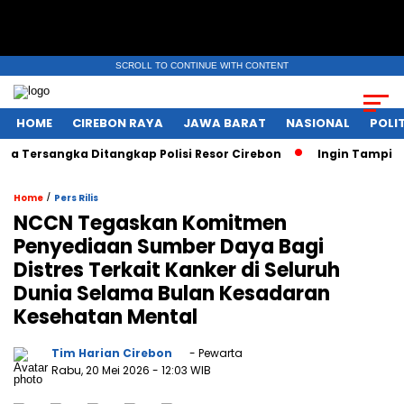
SCROLL TO CONTINUE WITH CONTENT
HOME
CIREBON RAYA
JAWA BARAT
NASIONAL
POLIT
angka Ditangkap Polisi Resor Cirebon
Ingin Tampil di Medi
/
Home
Pers Rilis
NCCN Tegaskan Komitmen
Penyediaan Sumber Daya Bagi
Distres Terkait Kanker di Seluruh
Dunia Selama Bulan Kesadaran
Kesehatan Mental
Tim Harian Cirebon
- Pewarta
Rabu, 20 Mei 2026
- 12:03 WIB