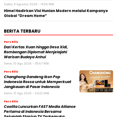
Sabtu, 8 Agustus 2026 - 14:26 WIB
Himel Hadirkan Visi Hunian Modern melalui Kampanye
Global “Dream Home”
BERITA TERBARU
Pers Rilis
Dari Kertas Xuan hingga Desa Xidi,
Rombongan Diplomat Menjelajahi
Warisan Budaya Anhui
Senin, 10 Agu 2026 - 05:57 WIB
Pers Rilis
Changhong Gandeng Ikon Pop
Indonesia Rossa untuk Memperkuat
Jangkauan di Pasar Indonesia
Senin, 10 Agu 2026 - 04:22 WIB
Pers Rilis
Coolita Luncurkan FAST Media Alliance
Pertama di Indonesia Bersama
Sejumlah Stasiun TV Terkemuka