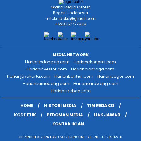
Graha Media Center,
Bogor - Indonesia
untukredaksi@gmail.com
+628557777888
MEDIA NETWORK
Harianindonesia.com
Harianekonomi.com
Harianinvestor.com
Harianolahraga.com
Harianjayakarta.com
Harianbanten.com
Harianbogor.com
Hariansumedang.com
Hariankarawang.com
Hariancirebon.com
HOME
HISTORI MEDIA
TIM REDAKSI
KODE ETIK
PEDOMAN MEDIA
HAK JAWAB
KONTAK IKLAN
COPYRIGHT © 2026 HARIANCIREBON.COM - ALL RIGHTS RESERVED