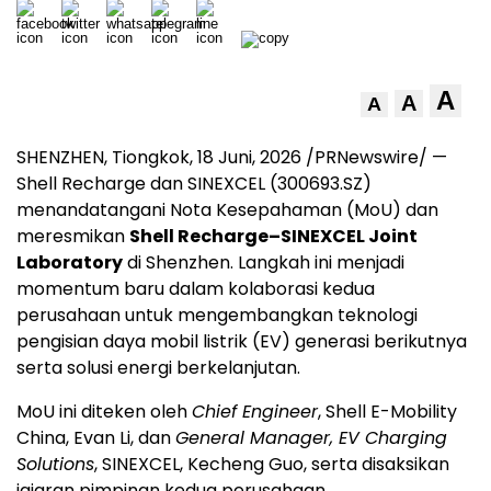
A
A
A
SHENZHEN, Tiongkok
,
18 Juni, 2026
/PRNewswire/ —
Shell Recharge dan SINEXCEL (300693.SZ)
menandatangani Nota Kesepahaman (MoU) dan
meresmikan
Shell Recharge–SINEXCEL Joint
Laboratory
di Shenzhen. Langkah ini menjadi
momentum baru dalam kolaborasi kedua
perusahaan untuk mengembangkan teknologi
pengisian daya mobil listrik (EV) generasi berikutnya
serta solusi energi berkelanjutan.
MoU ini diteken oleh
Chief Engineer
, Shell E-Mobility
China, Evan Li, dan
General Manager, EV Charging
Solutions
, SINEXCEL, Kecheng Guo, serta disaksikan
jajaran pimpinan kedua perusahaan.