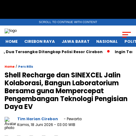
SCROLL TO CONTINUE WITH CONTENT
HOME
CIREBON RAYA
JAWA BARAT
NASIONAL
POLIT
ua Tersangka Ditangkap Polisi Resor Cirebon
Ingin Tampil 
/
Home
Pers Rilis
Shell Recharge dan SINEXCEL Jalin
Kolaborasi, Bangun Laboratorium
Bersama guna Mempercepat
Pengembangan Teknologi Pengisian
Daya EV
Tim Harian Cirebon
- Pewarta
Kamis, 18 Juni 2026
- 03:00 WIB