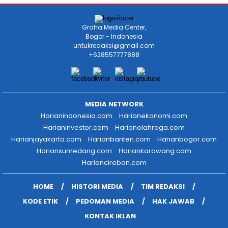
Graha Media Center,
Bogor - Indonesia
untukredaksi@gmail.com
+628557777888
MEDIA NETWORK
Harianindonesia.com
Harianekonomi.com
Harianinvestor.com
Harianolahraga.com
Harianjayakarta.com
Harianbanten.com
Harianbogor.com
Hariansumedang.com
Hariankarawang.com
Hariancirebon.com
HOME
HISTORI MEDIA
TIM REDAKSI
KODE ETIK
PEDOMAN MEDIA
HAK JAWAB
KONTAK IKLAN