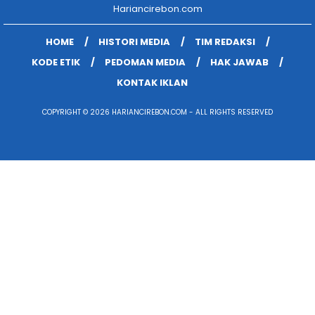
Hariancirebon.com
HOME
HISTORI MEDIA
TIM REDAKSI
KODE ETIK
PEDOMAN MEDIA
HAK JAWAB
KONTAK IKLAN
COPYRIGHT © 2026 HARIANCIREBON.COM - ALL RIGHTS RESERVED