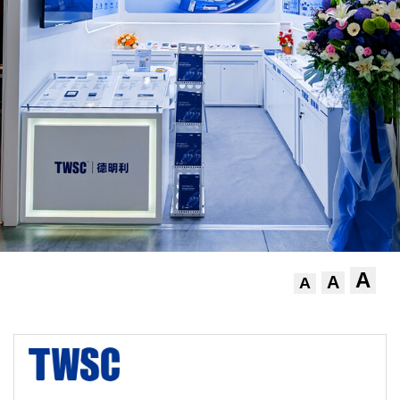
A
A
A