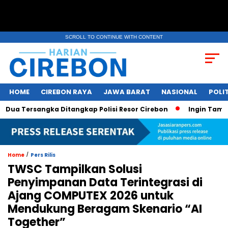
SCROLL TO CONTINUE WITH CONTENT
HOME
CIREBON RAYA
JAWA BARAT
NASIONAL
POLIT
ersangka Ditangkap Polisi Resor Cirebon
Ingin Tampil di M
/
Home
Pers Rilis
TWSC Tampilkan Solusi
Penyimpanan Data Terintegrasi di
Ajang COMPUTEX 2026 untuk
Mendukung Beragam Skenario “AI
Together”