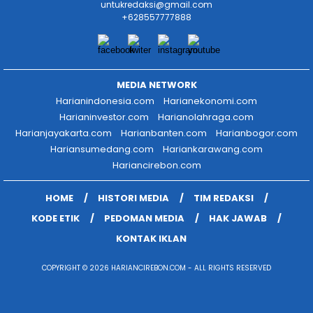
untukredaksi@gmail.com
+628557777888
MEDIA NETWORK
Harianindonesia.com
Harianekonomi.com
Harianinvestor.com
Harianolahraga.com
Harianjayakarta.com
Harianbanten.com
Harianbogor.com
Hariansumedang.com
Hariankarawang.com
Hariancirebon.com
HOME
HISTORI MEDIA
TIM REDAKSI
KODE ETIK
PEDOMAN MEDIA
HAK JAWAB
KONTAK IKLAN
COPYRIGHT © 2026 HARIANCIREBON.COM - ALL RIGHTS RESERVED