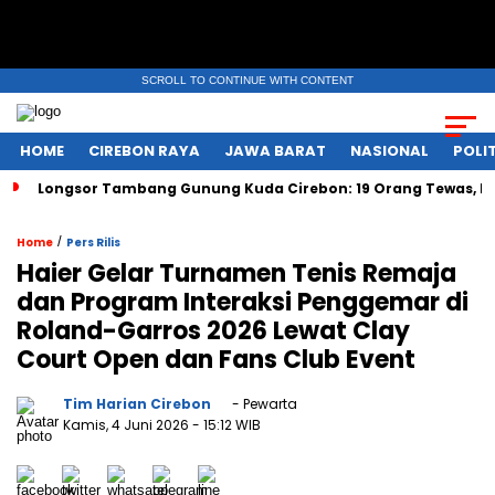
SCROLL TO CONTINUE WITH CONTENT
HOME
CIREBON RAYA
JAWA BARAT
NASIONAL
POLIT
Longsor Tambang Gunung Kuda Cirebon: 19 Orang Tewas, Du
/
Home
Pers Rilis
Haier Gelar Turnamen Tenis Remaja
dan Program Interaksi Penggemar di
Roland-Garros 2026 Lewat Clay
Court Open dan Fans Club Event
Tim Harian Cirebon
- Pewarta
Kamis, 4 Juni 2026
- 15:12 WIB