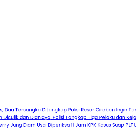
 Dua Tersangka Ditangkap Polisi Resor Cirebon
Ingin Ta
n Diculik dan Dianiaya, Polisi Tangkap Tiga Pelaku dan Kej
erry Jung Diam Usai Diperiksa 11 Jam KPK Kasus Suap PLT