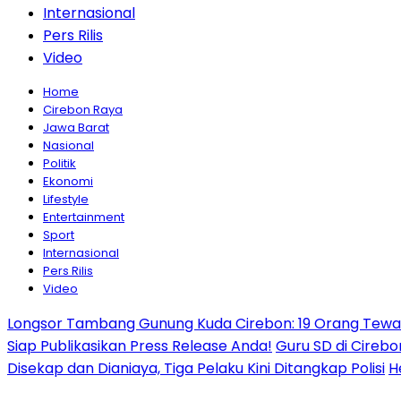
Internasional
Pers Rilis
Video
Home
Cirebon Raya
Jawa Barat
Nasional
Politik
Ekonomi
Lifestyle
Entertainment
Sport
Internasional
Pers Rilis
Video
Longsor Tambang Gunung Kuda Cirebon: 19 Orang Tewas,
Siap Publikasikan Press Release Anda!
Guru SD di Cirebo
Disekap dan Dianiaya, Tiga Pelaku Kini Ditangkap Polisi
H