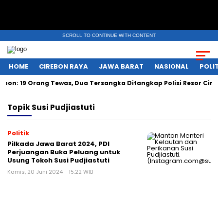
SCROLL TO CONTINUE WITH CONTENT
HOME
CIREBON RAYA
JAWA BARAT
NASIONAL
POLIT
n: 19 Orang Tewas, Dua Tersangka Ditangkap Polisi Resor Cire
Topik
Susi Pudjiastuti
Politik
Pilkada Jawa Barat 2024, PDI
Perjuangan Buka Peluang untuk
Usung Tokoh Susi Pudjiastuti
Kamis, 20 Juni 2024 - 15:22 WIB