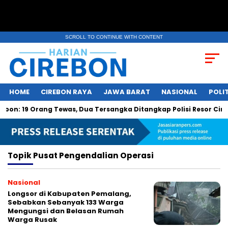
SCROLL TO CONTINUE WITH CONTENT
HOME
CIREBON RAYA
JAWA BARAT
NASIONAL
POLIT
n: 19 Orang Tewas, Dua Tersangka Ditangkap Polisi Resor Cire
Topik
Pusat Pengendalian Operasi
Nasional
Longsor di Kabupaten Pemalang,
Sebabkan Sebanyak 133 Warga
Mengungsi dan Belasan Rumah
Warga Rusak