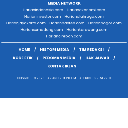
MEDIA NETWORK
Harianindonesia.com
Harianekonomi.com
Harianinvestor.com
Harianolahraga.com
Harianjayakarta.com
Harianbanten.com
Harianbogor.com
Hariansumedang.com
Hariankarawang.com
Hariancirebon.com
HOME
HISTORI MEDIA
TIM REDAKSI
KODE ETIK
PEDOMAN MEDIA
HAK JAWAB
KONTAK IKLAN
COPYRIGHT © 2026 HARIANCIREBON.COM - ALL RIGHTS RESERVED