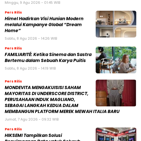
Minggu, 9 Agu 2026 - 01:45 WIB
Pers Rilis
Himel Hadirkan Visi Hunian Modern
melalui Kampanye Global “Dream
Home”
Sabtu, 8 Agu 2026 - 14:26 WIB
Pers Rilis
FAMILIARITÉ: Ketika Sinema dan Sastra
Bertemu dalam Sebuah Karya Puitis
Sabtu, 8 Agu 2026 - 14:19 WIB
Pers Rilis
MONDEVITA MENGAKUISISI SAHAM
MAYORITAS DI UNDERSCORE DISTRICT,
PERUSAHAAN INDUK MAGLIANO,
SEBAGAI LANGKAH KEDUA DALAM
MEMBANGUN PLATFORM MEREK MEWAH ITALIA BARU
Jumat, 7 Agu 2026 - 09:32 WIB
Pers Rilis
HIKSEMI Tampilkan Solusi