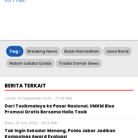
115 7788
.
Tag :
Breaking News
Bulan Ramadhan
Jawa Barat
Malam Lailatul Qodar
Tradisi Damar Sewu
BERITA TERKAIT
Jumat, 26 September 2025 - 07:35 WIB
Dari Tasikmalaya ke Pasar Nasional, UMKM Bisa
Promosi Gratis Bersama Hallo Tasik
Rabu, 25 Juni 2025 - 08:14 WIB
Tak Ingin Sekadar Menang, Polda Jabar Jadikan
Kompolnas Award Evaluasi