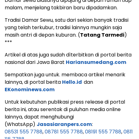
Damar Sewu biasanya dipajang di depan rumah tiap
malam, menjelang takbiran baru dipadamkan.
Tradisi Damar Sewu, satu dari sekian banyak tradisi
yang telah terkubur, tradisi lainnya mungkin saja
masih antri di depan kuburan. (
Tatang Tarmedi
)
***
Artikel di atas juga sudah dìterbitkan di portal berita
nasional dari Jawa Barat
Hariansumedang.com
Sempatkan juga untuk. membaca artikel menarik
lainnya, di portal berita
Hello.id
dan
EKonominews.com
Untuk kebutuhan publikasi press release di portal
berita ini, atau serentak di puluhan media online
lainnya, dapat menghubungi
(WhatsApp)
Jasasiaranpers.com
:
08531 555 7788
,
08781 555 7788
,
08191 555 7788
,
0811