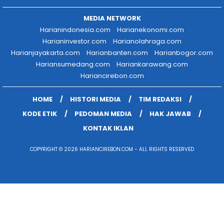
MEDIA NETWORK
Harianindonesia.com
Harianekonomi.com
Harianinvestor.com
Harianolahraga.com
Harianjayakarta.com
Harianbanten.com
Harianbogor.com
Hariansumedang.com
Hariankarawang.com
Hariancirebon.com
HOME
HISTORI MEDIA
TIM REDAKSI
KODE ETIK
PEDOMAN MEDIA
HAK JAWAB
KONTAK IKLAN
COPYRIGHT © 2026 HARIANCIREBON.COM - ALL RIGHTS RESERVED