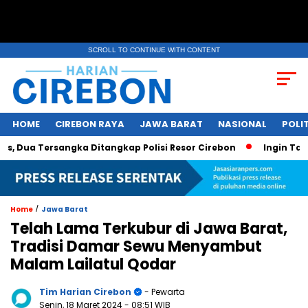
SCROLL TO CONTINUE WITH CONTENT
HOME
CIREBON RAYA
JAWA BARAT
NASIONAL
POLIT
ua Tersangka Ditangkap Polisi Resor Cirebon
Ingin Tampil 
/
Home
Jawa Barat
Telah Lama Terkubur di Jawa Barat,
Tradisi Damar Sewu Menyambut
Malam Lailatul Qodar
Tim Harian Cirebon
- Pewarta
Senin, 18 Maret 2024
- 08:51 WIB