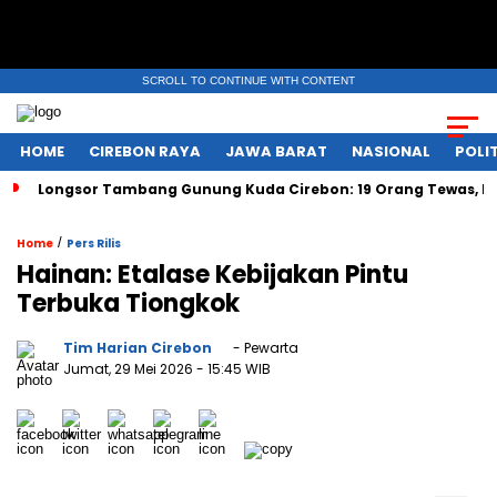
SCROLL TO CONTINUE WITH CONTENT
HOME
CIREBON RAYA
JAWA BARAT
NASIONAL
POLIT
Longsor Tambang Gunung Kuda Cirebon: 19 Orang Tewas, Du
/
Home
Pers Rilis
Hainan: Etalase Kebijakan Pintu
Terbuka Tiongkok
Tim Harian Cirebon
- Pewarta
Jumat, 29 Mei 2026
- 15:45 WIB