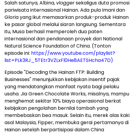
Salah satunya, Albina,
vlogger
sekaligus duta promosi
pariwisata internasional Hainan. Ada pula Imani dan
Gloria yang ikut memasarkan produk-produk Hainan
ke pasar global melalui siaran langsung. Sementara
itu, Musa berhasil memperoleh dua paten
internasional dan pendanaan proyek dari National
Natural Science Foundation of China. (Tonton
episode ini:
https://www.youtube.com/playlist?
list=PLk3RJ_5TEtr3VZLxFl0He8AETSHcha47D)
Episode "Decoding the Hainan FTP: Building
Businesses" menunjukkan kebijakan insentif pajak
yang mendatangkan manfaat nyata bagi pelaku
usaha. Jia Green Chocolate Works, misalnya, mampu
menghemat sekitar 10% biaya operasional berkat
kebijakan pengolahan bernilai tambah yang
membebaskan bea masuk. Selain itu, merek alas kaki
asal Malaysia, Fipper, membuka gerai pertamanya di
Hainan setelah berpartisipasi dalam China