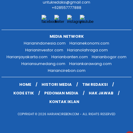
untukredaksi@gmail.com
+628557777888
MEDIA NETWORK
Harianindonesia.com
Harianekonomi.com
Harianinvestor.com
Harianolahraga.com
Harianjayakarta.com
Harianbanten.com
Harianbogor.com
Hariansumedang.com
Hariankarawang.com
Hariancirebon.com
HOME
HISTORI MEDIA
TIM REDAKSI
KODE ETIK
PEDOMAN MEDIA
HAK JAWAB
KONTAK IKLAN
COPYRIGHT © 2026 HARIANCIREBON.COM - ALL RIGHTS RESERVED