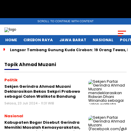
SCROLL TO CONTINUE WITH CONTENT
HOME
CIREBON RAYA
JAWA BARAT
NASIONAL
POLIT
Longsor Tambang Gunung Kuda Cirebon: 19 Orang Tewas, Du
Topik
Ahmad Muzani
Politik
Sekjen Gerindra Ahmad Muzani
Deklarasikan Bekas Sekpri Prabowo
sebagai Calon Walikota Bandung
Selasa, 23 Juli 2024 - 11:31 WIB
Nasional
Kabupaten Bogor Disebut Gerindra
Memiliki Masalah Kemasyarakatan,