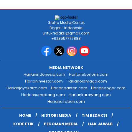
Graha Media Center,
Bogor - Indonesia
untukredaksi@gmail.com
+628557777888
MEDIA NETWORK
Harianindonesia.com
Harianekonomi.com
Harianinvestor.com
Harianolahraga.com
Harianjayakarta.com
Harianbanten.com
Harianbogor.com
Hariansumedang.com
Hariankarawang.com
Hariancirebon.com
HOME
HISTORI MEDIA
TIM REDAKSI
KODE ETIK
PEDOMAN MEDIA
HAK JAWAB