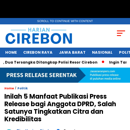
SCROLL TO CONTINUE WITH CONTENT
HOME
CIREBON RAYA
JAWA BARAT
NASIONAL
POLIT
ua Tersangka Ditangkap Polisi Resor Cirebon
Ingin Tampil 
/
Home
Politik
Inilah 5 Manfaat Publikasi Press
Release bagi Anggota DPRD, Salah
Satunya Tingkatkan Citra dan
Kredibilitas