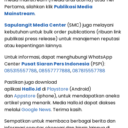
Pertama, silahkan klik
Publikasi Media
Mainstream
.
Sapulangit Media Center
(SMC) juga melayani
kebutuhan untuk bulk order publications (ribuan link
publikasi press release) untuk manajemen reputasi
atau kepentingan lainnya.
Untuk informasi, dapat menghubungi WhatsApp
Center
Pusat Siaran Pers Indonesia
(PSPI):
085315557788
,
08557777888
,
087815557788
Pastikan juga download
aplikasi
Hallo.id
di
Playstore
(Android)
dan
Appstore
(iphone), untuk mendapatkan aneka
artikel yang menarik. Media Hallo.id dapat diakses
melalui
Google News
. Terima kasih.
Sempatkan untuk membaca berbagai berita dan
informasi seputar ekonomi dan bisnis lainnya di