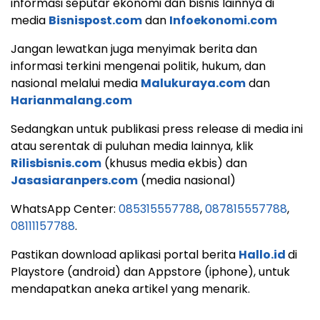
informasi seputar ekonomi dan bisnis lainnya di
media
Bisnispost.com
dan
Infoekonomi.com
Jangan lewatkan juga menyimak berita dan
informasi terkini mengenai politik, hukum, dan
nasional melalui media
Malukuraya.com
dan
Harianmalang.com
Sedangkan untuk publikasi press release di media ini
atau serentak di puluhan media lainnya, klik
Rilisbisnis.com
(khusus media ekbis) dan
Jasasiaranpers.com
(media nasional)
WhatsApp Center:
085315557788
,
087815557788
,
08111157788
.
Pastikan download aplikasi portal berita
Hallo.id
di
Playstore (android) dan Appstore (iphone), untuk
mendapatkan aneka artikel yang menarik.