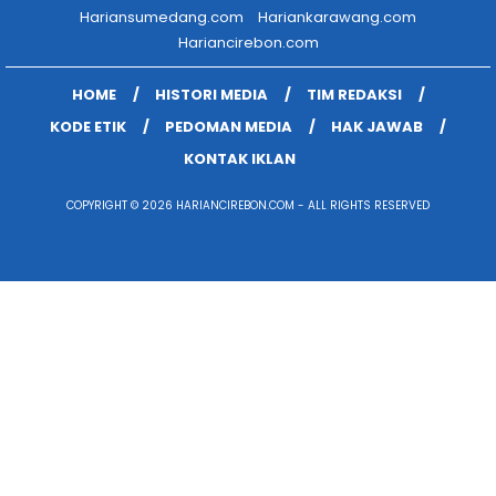
Hariansumedang.com
Hariankarawang.com
Hariancirebon.com
HOME
HISTORI MEDIA
TIM REDAKSI
KODE ETIK
PEDOMAN MEDIA
HAK JAWAB
KONTAK IKLAN
COPYRIGHT © 2026 HARIANCIREBON.COM - ALL RIGHTS RESERVED