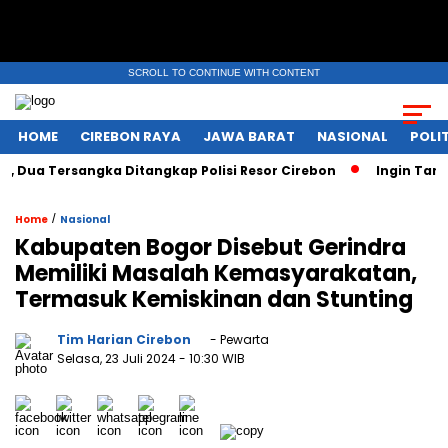
SCROLL TO CONTINUE WITH CONTENT
HOME
CIREBON RAYA
JAWA BARAT
NASIONAL
POLIT
ua Tersangka Ditangkap Polisi Resor Cirebon
Ingin Tampil 
/
Home
Nasional
Kabupaten Bogor Disebut Gerindra
Memiliki Masalah Kemasyarakatan,
Termasuk Kemiskinan dan Stunting
Tim Harian Cirebon
- Pewarta
Selasa, 23 Juli 2024
- 10:30 WIB