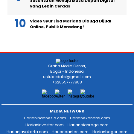
Susun Arah Menuju Masa Depan Digital
yang Lebih Cerdas
Video Syur Lisa Mariana Diduga Dijual
Online, Publik Meradang!
Graha Media Center,
Bogor - Indonesia
untukredaksi@gmail.com
+628557777888
MEDIA NETWORK
Harianindonesia.com
Harianekonomi.com
Harianinvestor.com
Harianolahraga.com
Harianjayakarta.com
Harianbanten.com
Harianbogor.com