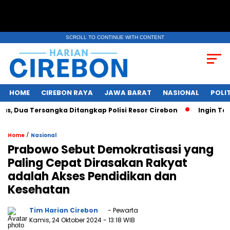
SCROLL TO CONTINUE WITH CONTENT
HOME
CIREBON RAYA
JAWA BARAT
NASIONAL
POLIT
 Dua Tersangka Ditangkap Polisi Resor Cirebon
Ingin Tampi
/
Home
Nasional
Prabowo Sebut Demokratisasi yang
Paling Cepat Dirasakan Rakyat
adalah Akses Pendidikan dan
Kesehatan
Tim Harian Cirebon
- Pewarta
Kamis, 24 Oktober 2024
- 13:18 WIB