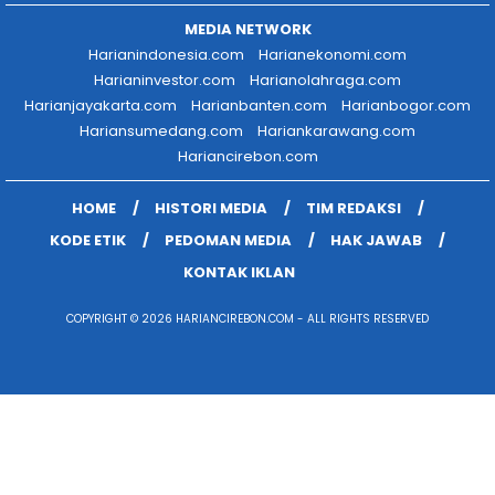
MEDIA NETWORK
Harianindonesia.com
Harianekonomi.com
Harianinvestor.com
Harianolahraga.com
Harianjayakarta.com
Harianbanten.com
Harianbogor.com
Hariansumedang.com
Hariankarawang.com
Hariancirebon.com
HOME
HISTORI MEDIA
TIM REDAKSI
KODE ETIK
PEDOMAN MEDIA
HAK JAWAB
KONTAK IKLAN
COPYRIGHT © 2026 HARIANCIREBON.COM - ALL RIGHTS RESERVED