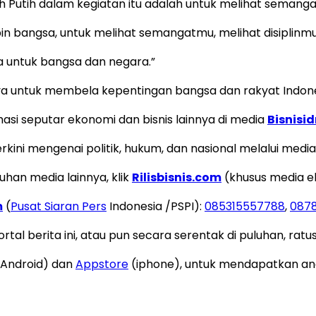
Putih dalam kegiatan itu adalah untuk melihat semangat 
 bangsa, untuk melihat semangatmu, melihat disiplinmu
ga untuk bangsa dan negara.”
a untuk membela kepentingan bangsa dan rakyat Indone
i seputar ekonomi dan bisnis lainnya di media
Bisnisi
kini mengenai politik, hukum, dan nasional melalui medi
uhan media lainnya, klik
Rilisbisnis.com
(khusus media e
m
(
Pusat Siaran Pers
Indonesia /PSPI):
085315557788
,
087
tal berita ini, atau pun secara serentak di puluhan, ratu
Android) dan
Appstore
(iphone), untuk mendapatkan anek