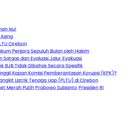
an Isu!
 Asing
PLTU Cirebon
ihukum Penjara Sepuluh Bulan oleh Hakim
Satgas dan Evaluasi Jalur Evakuasi
k BJB Tidak Dibahas Secara Spesifik
nggil Kapan Komisi Pemberantasan Korupsi (KPK)?
ngkit Listrik Tenaga Uap (PLTU) di Cirebon
et Merah Putih
Prabowo Subianto
Presiden RI