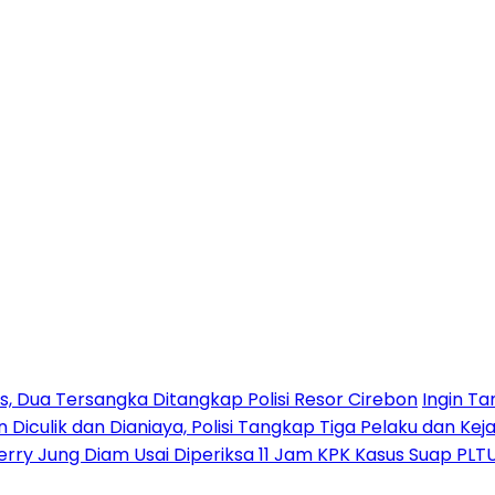
 Dua Tersangka Ditangkap Polisi Resor Cirebon
Ingin Ta
n Diculik dan Dianiaya, Polisi Tangkap Tiga Pelaku dan Kej
erry Jung Diam Usai Diperiksa 11 Jam KPK Kasus Suap PLT