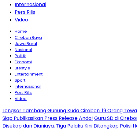
Internasional
Pers Rilis
Video
Home
Cirebon Raya
Jawa Barat
Nasional
Politik
Ekonomi
Lifestyle
Entertainment
Sport
Internasional
Pers Rilis
Video
Longsor Tambang Gunung Kuda Cirebon: 19 Orang Tewas,
Siap Publikasikan Press Release Anda!
Guru SD di Cirebo
Disekap dan Dianiaya, Tiga Pelaku Kini Ditangkap Polisi
H