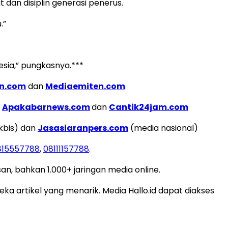
dan disiplin generasi penerus.
.”
sia,” pungkasnya.***
dn.com
dan
Mediaemiten.com
a
Apakabarnews.com
dan
Cantik24jam.com
kbis) dan
Jasasiaranpers.com
(media nasional)
815557788
,
08111157788
.
san, bahkan 1.000+ jaringan media online.
a artikel yang menarik. Media Hallo.id dapat diakses