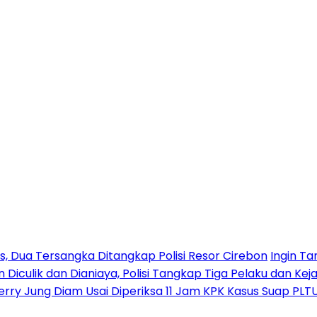
 Dua Tersangka Ditangkap Polisi Resor Cirebon
Ingin Ta
n Diculik dan Dianiaya, Polisi Tangkap Tiga Pelaku dan Kej
erry Jung Diam Usai Diperiksa 11 Jam KPK Kasus Suap PLT