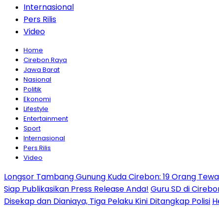
Internasional
Pers Rilis
Video
Home
Cirebon Raya
Jawa Barat
Nasional
Politik
Ekonomi
Lifestyle
Entertainment
Sport
Internasional
Pers Rilis
Video
Longsor Tambang Gunung Kuda Cirebon: 19 Orang Tewas,
Siap Publikasikan Press Release Anda!
Guru SD di Cirebo
Disekap dan Dianiaya, Tiga Pelaku Kini Ditangkap Polisi
H