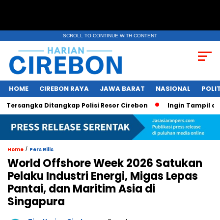
SCROLL TO CONTINUE WITH CONTENT
HOME
CIREBON RAYA
JAWA BARAT
NASIONAL
POLIT
rsangka Ditangkap Polisi Resor Cirebon
Ingin Tampil di Me
/
Home
Pers Rilis
World Offshore Week 2026 Satukan
Pelaku Industri Energi, Migas Lepas
Pantai, dan Maritim Asia di
Singapura