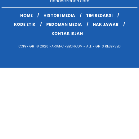
Hariancirebon.com
HOME
HISTORI MEDIA
TIM REDAKSI
KODE ETIK
PEDOMAN MEDIA
HAK JAWAB
KONTAK IKLAN
COPYRIGHT © 2026 HARIANCIREBON.COM - ALL RIGHTS RESERVED