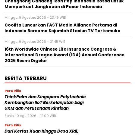
Changhong Gandeng Ikon Pop Indonesia Rossa untuk
Memperkuat Jangkauan di Pasar Indonesia
Minggu, 9 Agustus 2026 - 23:49 WIB
Coolita Luncurkan FAST Media Alliance Pertama di
Indonesia Bersama Sejumlah Stasiun TV Terkemuka
Minggu, 9 Agustus 2026 - 01:45 WIB
16th Worldwide Chinese Life Insurance Congress &
International Dragon Award (IDA) Annual Conference
2026 Resmi Digelar
BERITA TERBARU
Pers Rilis
ThinkPalm dan Singapore Polytechnic
Kembangkan IIoT Berkelanjutan bagi
UKM dan Perusahaan Rintisan
Senin, 10 Agu 2026 - 12:00 WIB
Pers Rilis
Dari Kertas Xuan hingga Desa Xidi,