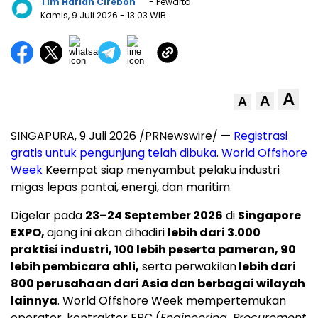
Tim Harian Cirebon
- Pewarta
Kamis, 9 Juli 2026
- 13:03 WIB
A
A
A
SINGAPURA, 9 Juli 2026 /PRNewswire/ —
Registrasi
gratis untuk pengunjung telah dibuka
.
World Offshore
Week
Keempat siap menyambut pelaku industri
migas lepas pantai, energi, dan maritim.
Digelar pada
23–24 September 2026
di
Singapore
EXPO,
ajang ini akan dihadiri
lebih dari 3.000
praktisi industri, 100 lebih peserta pameran, 90
lebih pembicara ahli,
serta perwakilan
lebih dari
800 perusahaan dari Asia dan berbagai wilayah
lainnya
. World Offshore Week mempertemukan
operator, kontraktor EPC (
Engineering, Procurement