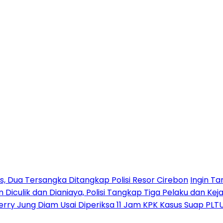
 Dua Tersangka Ditangkap Polisi Resor Cirebon
Ingin Ta
n Diculik dan Dianiaya, Polisi Tangkap Tiga Pelaku dan Kej
erry Jung Diam Usai Diperiksa 11 Jam KPK Kasus Suap PLT