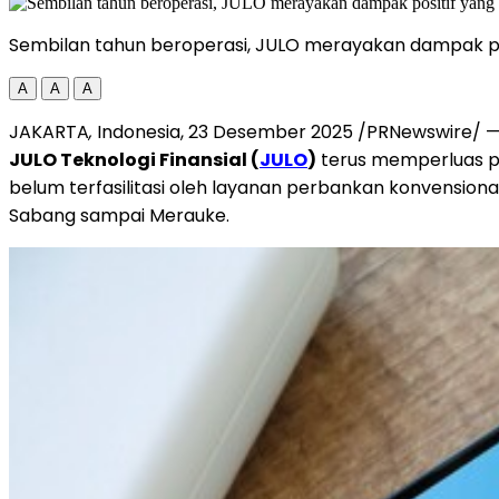
Sembilan tahun beroperasi, JULO merayakan dampak pos
A
A
A
JAKARTA
,
Indonesia
, 23 Desember 2025 /PRNewswire/ —
JULO Teknologi Finansial (
JULO
)
terus memperluas pe
belum terfasilitasi oleh layanan perbankan konvension
Sabang sampai Merauke.