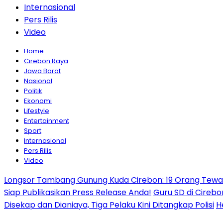
Internasional
Pers Rilis
Video
Home
Cirebon Raya
Jawa Barat
Nasional
Politik
Ekonomi
Lifestyle
Entertainment
Sport
Internasional
Pers Rilis
Video
Longsor Tambang Gunung Kuda Cirebon: 19 Orang Tewas,
Siap Publikasikan Press Release Anda!
Guru SD di Cirebo
Disekap dan Dianiaya, Tiga Pelaku Kini Ditangkap Polisi
H