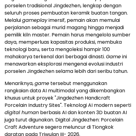
porselen tradisional Jingdezhen, lengkap dengan
seluruh proses pembuatan keramik buatan tangan.
Melalui
gameplay
imersif, pemain akan memulai
perjalanan sebagai murid magang hingga menjadi
pemilik kiln master. Pemain harus mengelola sumber
daya, memperluas kapasitas produksi, membuka
teknologi baru, serta mengoleksi hampir 100
mahakarya terkenal dari berbagai dinasti.
Game
ini
menawarkan eksplorasi mengenai evolusi industri
porselen Jingdezhen selama lebih dari seribu tahun.
Menariknya,
game
tersebut menggunakan
rangkaian data AI multimodal yang dikembangkan
khusus untuk proyek "Jingdezhen Handicraft
Porcelain Industry Sites". Teknologi AI modern seperti
digital human
berbasis AI dan konten 3D buatan AI
juga turut digunakan. Digital Jingdezhen: Porcelain
Craft Adventure segera meluncur di Tiongkok
daratan pada Triwulan III- 2026.