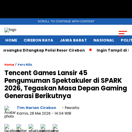
SCROLL TO CONTINUE WITH CONTENT
HOME
CIREBON RAYA
JAWA BARAT
NASIONAL
POLIT
ka Ditangkap Polisi Resor Cirebon
Ingin Tampil di Media E
/
Home
Pers Rilis
Tencent Games Lansir 45
Pengumuman Spektakuler di SPARK
2026, Tegaskan Masa Depan Gaming
Generasi Berikutnya
Tim Harian Cirebon
- Pewarta
Kamis, 28 Mei 2026
- 14:04 WIB