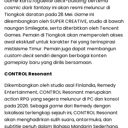
Game
kartu
roguelite deck-building
bertema
cosmic
dark fantasy
ini akan resmi meluncur di
Tiongkok daratan pada 28 Mei.
Game
ini
dikembangkan oleh SUPER CREATIVE, studio di bawah
naungan Smilegate, serta diterbitkan oleh Tencent
Games. Pemain di Tiongkok akan memperoleh akses
awal eksklusif untuk karakter Fei yang terinspirasi
mistisisme Timur. Pemain juga dapat membangun
custom
deck
sendiri dengan berbagai konten
gameplay
baru yang dirilis bersamaan.
CONTROL Resonant
Dikembangkan oleh studio asal Finlandia, Remedy
Entertainment, CONTROL Resonant merupakan
action
RPG yang segera meluncur di PC dan konsol
pada 2026. Sebagai
game
dari Remedy dengan
lokalisasi terlengkap sejauh ini, CONTROL Resonant
akan menghadirkan sulih suara, antarmuka, dan
subtitle
penuh dalam Bahasa Mandarin Sederhana.