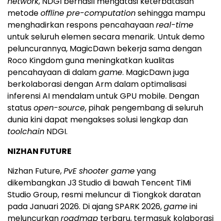
network
, NDGI berhasil mengatasi keterbatasan
metode
offline pre-computation
sehingga mampu
menghadirkan respons pencahayaan
real-time
untuk seluruh elemen secara menarik. Untuk demo
peluncurannya, MagicDawn bekerja sama dengan
Roco Kingdom guna meningkatkan kualitas
pencahayaan di dalam
game
. MagicDawn juga
berkolaborasi dengan Arm dalam optimalisasi
inferensi AI mendalam untuk GPU mobile. Dengan
status
open-source
, pihak pengembang di seluruh
dunia kini dapat mengakses solusi lengkap dan
toolchain
NDGI.
NIZHAN FUTURE
Nizhan Future,
PvE shooter game
yang
dikembangkan J3 Studio di bawah Tencent TiMi
Studio Group, resmi meluncur di Tiongkok daratan
pada Januari 2026. Di ajang SPARK 2026,
game
ini
meluncurkan
roadmap
terbaru, termasuk kolaborasi