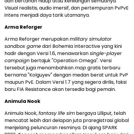
dan bertahan hidup atau kehilangan semuanya.
Visual realistis, audio imersif, dan pertempuran PvPvE
intens menjadi daya tarik utamanya.
Arma Reforger
Arma Reforger merupakan
military simulator
sandbox game
dari Bohemia Interactive yang kini
hadir dengan Versi 1.6, menawarkan
single-player
campaign
bertajuk "Operation Omega". Versi
tersebut juga menambahkan
map
gratis terbaru
bernama "Kolguyev" dengan medan berat untuk PvP
maupun PvE. Dalam Versi 1.7 yang segera dirilis, faksi
baru FIA Resistance akan tersedia bagi pemain.
Animula Nook
Animula Nook,
fantasy life sim
bergaya Lilliput, telah
mencatat lebih dari delapan juta praregistrasi global
menjelang peluncuran resminya. Di ajang SPARK