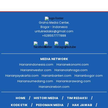
Graha Media Center,
Bogor - Indonesia
untukredaksi@gmail.com
+628557777888
MEDIA NETWORK
Harianindonesia.com
Harianekonomi.com
Harianinvestor.com
Harianolahraga.com
Harianjayakarta.com
Harianbanten.com
Harianbogor.com
Hariansumedang.com
Hariankarawang.com
Hariancirebon.com
HOME
HISTORI MEDIA
TIM REDAKSI
KODE ETIK
PEDOMAN MEDIA
HAK JAWAB