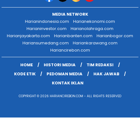
MEDIA NETWORK
Harianindonesia.com
Harianekonomi.com
Harianinvestor.com
Harianolahraga.com
Harianjayakarta.com
Harianbanten.com
Harianbogor.com
Hariansumedang.com
Hariankarawang.com
Hariancirebon.com
HOME
HISTORI MEDIA
TIM REDAKSI
KODE ETIK
PEDOMAN MEDIA
HAK JAWAB
KONTAK IKLAN
COPYRIGHT © 2026 HARIANCIREBON.COM - ALL RIGHTS RESERVED