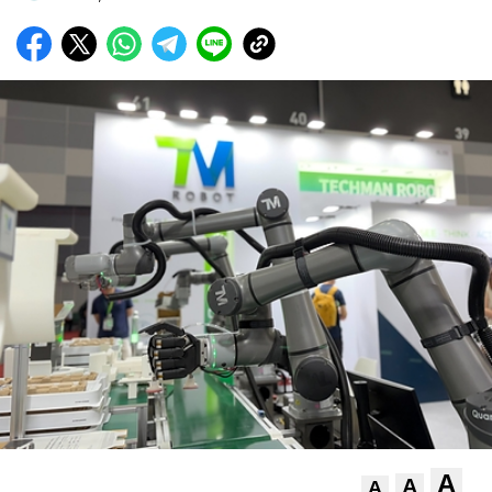
A
A
A