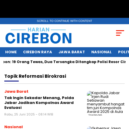
SCROLL TO CONTINUE WITH CONTENT
HOME
CIREBON RAYA
JAWA BARAT
NASIONAL
POLIT
n: 19 Orang Tewas, Dua Tersangka Ditangkap Polisi Resor Cire
Topik
Reformasi Birokrasi
Jawa Barat
Tak Ingin Sekadar Menang, Polda
Jabar Jadikan Kompolnas Award
Evaluasi
Rabu, 25 Juni 2025 - 08:14 WIB
Nasional