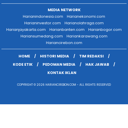
MEDIA NETWORK
Harianindonesia.com
Harianekonomi.com
Harianinvestor.com
Harianolahraga.com
Harianjayakarta.com
Harianbanten.com
Harianbogor.com
Hariansumedang.com
Hariankarawang.com
Hariancirebon.com
HOME
HISTORI MEDIA
TIM REDAKSI
KODE ETIK
PEDOMAN MEDIA
HAK JAWAB
KONTAK IKLAN
COPYRIGHT © 2026 HARIANCIREBON.COM - ALL RIGHTS RESERVED