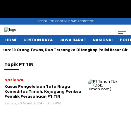
SCROLL TO CONTINUE WITH CONTENT
HOME
CIREBON RAYA
JAWA BARAT
NASIONAL
POLIT
n: 19 Orang Tewas, Dua Tersangka Ditangkap Polisi Resor Cire
Topik
PT TIN
Nasional
Kasus Pengelolaan Tata Niaga
Komoditas Timah, Kejagung Periksa
Pemilik Perusahaan PT TIN
Selasa, 26 Maret 2024 - 10:56 WIB