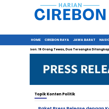
HOME
CIREBON RAYA
JAWA BARAT
NASI
ng Kuda Cirebon: 19 Orang Tewas, Dua Tersangka Ditangkap Poli
Topik
Konten Politik
Paket Press Release dengan Ko