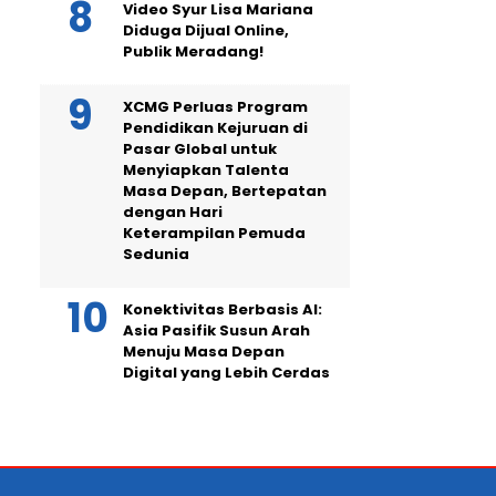
Video Syur Lisa Mariana
Diduga Dijual Online,
Publik Meradang!
XCMG Perluas Program
Pendidikan Kejuruan di
Pasar Global untuk
Menyiapkan Talenta
Masa Depan, Bertepatan
dengan Hari
Keterampilan Pemuda
Sedunia
Konektivitas Berbasis AI:
Asia Pasifik Susun Arah
Menuju Masa Depan
Digital yang Lebih Cerdas