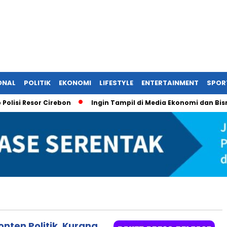
ONAL
POLITIK
EKONOMI
LIFESTYLE
ENTERTAINMENT
SPOR
si Resor Cirebon
Ingin Tampil di Media Ekonomi dan Bisnis 
nten Politik, Kurang