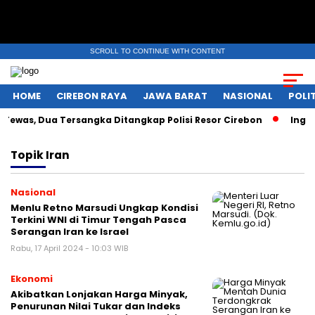
SCROLL TO CONTINUE WITH CONTENT
HOME
CIREBON RAYA
JAWA BARAT
NASIONAL
POLIT
ewas, Dua Tersangka Ditangkap Polisi Resor Cirebon
Ingin 
Topik
Iran
Nasional
Menlu Retno Marsudi Ungkap Kondisi
Terkini WNI di Timur Tengah Pasca
Serangan Iran ke Israel
Rabu, 17 April 2024 - 10:03 WIB
Ekonomi
Akibatkan Lonjakan Harga Minyak,
Penurunan Nilai Tukar dan Indeks