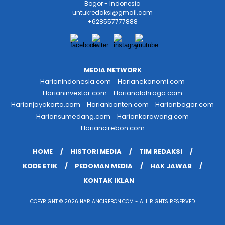
Bogor - Indonesia
untukredaksi@gmail.com
+628557777888
MEDIA NETWORK
Harianindonesia.com
Harianekonomi.com
Harianinvestor.com
Harianolahraga.com
Harianjayakarta.com
Harianbanten.com
Harianbogor.com
Hariansumedang.com
Hariankarawang.com
Hariancirebon.com
HOME
HISTORI MEDIA
TIM REDAKSI
KODE ETIK
PEDOMAN MEDIA
HAK JAWAB
KONTAK IKLAN
COPYRIGHT © 2026 HARIANCIREBON.COM - ALL RIGHTS RESERVED