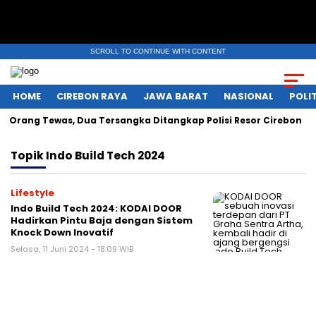
SCROLL TO CONTINUE WITH CONTENT
HOME
CIREBON RAYA
JAWA BARAT
NASIONAL
POLIT
Orang Tewas, Dua Tersangka Ditangkap Polisi Resor Cirebon
Topik
Indo Build Tech 2024
Lifestyle
Indo Build Tech 2024: KODAI DOOR
Hadirkan Pintu Baja dengan Sistem
Knock Down Inovatif
Selasa, 11 Juni 2024 - 18:09 WIB