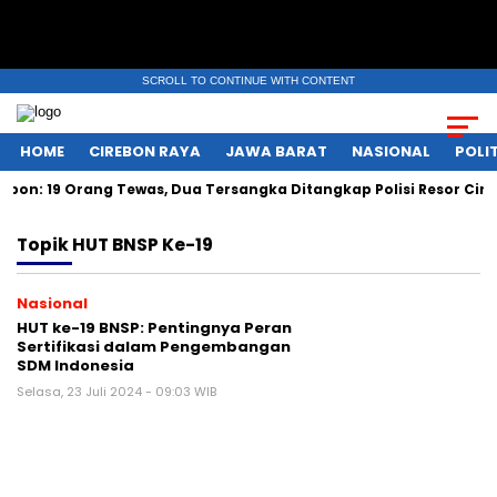
SCROLL TO CONTINUE WITH CONTENT
HOME
CIREBON RAYA
JAWA BARAT
NASIONAL
POLIT
n: 19 Orang Tewas, Dua Tersangka Ditangkap Polisi Resor Cire
Topik
HUT BNSP Ke-19
Nasional
HUT ke-19 BNSP: Pentingnya Peran
Sertifikasi dalam Pengembangan
SDM Indonesia
Selasa, 23 Juli 2024 - 09:03 WIB