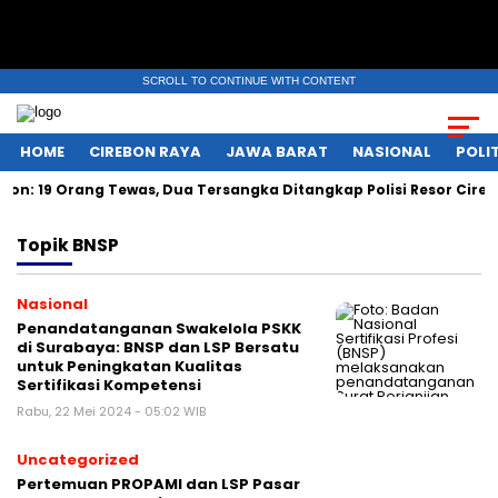
SCROLL TO CONTINUE WITH CONTENT
HOME
CIREBON RAYA
JAWA BARAT
NASIONAL
POLIT
: 19 Orang Tewas, Dua Tersangka Ditangkap Polisi Resor Cireb
Topik
BNSP
Nasional
Penandatanganan Swakelola PSKK
di Surabaya: BNSP dan LSP Bersatu
untuk Peningkatan Kualitas
Sertifikasi Kompetensi
Rabu, 22 Mei 2024 - 05:02 WIB
Uncategorized
Pertemuan PROPAMI dan LSP Pasar