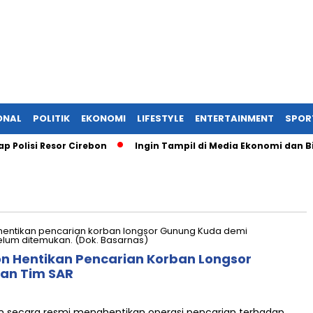
ONAL
POLITIK
EKONOMI
LIFESTYLE
ENTERTAINMENT
SPOR
olisi Resor Cirebon
Ingin Tampil di Media Ekonomi dan Bisni
n Hentikan Pencarian Korban Longsor
an Tim SAR
n secara resmi menghentikan operasi pencarian terhadap