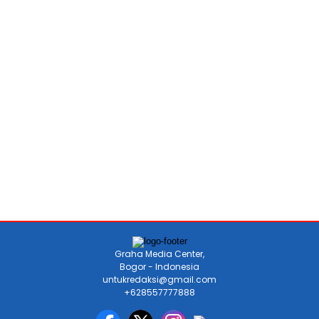
Graha Media Center,
Bogor - Indonesia
untukredaksi@gmail.com
+628557777888