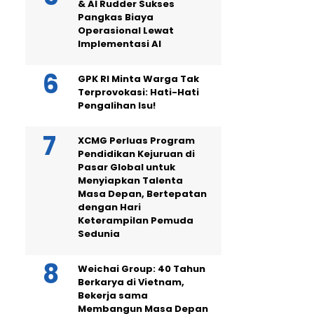
& AI Rudder Sukses
Pangkas Biaya
Operasional Lewat
Implementasi AI
GPK RI Minta Warga Tak
Terprovokasi: Hati-Hati
Pengalihan Isu!
XCMG Perluas Program
Pendidikan Kejuruan di
Pasar Global untuk
Menyiapkan Talenta
Masa Depan, Bertepatan
dengan Hari
Keterampilan Pemuda
Sedunia
Weichai Group: 40 Tahun
Berkarya di Vietnam,
Bekerja sama
Membangun Masa Depan