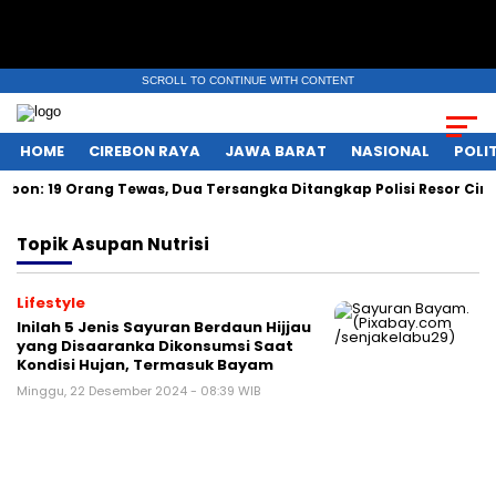
SCROLL TO CONTINUE WITH CONTENT
HOME
CIREBON RAYA
JAWA BARAT
NASIONAL
POLIT
n: 19 Orang Tewas, Dua Tersangka Ditangkap Polisi Resor Cire
Topik
Asupan Nutrisi
Lifestyle
Inilah 5 Jenis Sayuran Berdaun Hijjau
yang Disaaranka Dikonsumsi Saat
Kondisi Hujan, Termasuk Bayam
Minggu, 22 Desember 2024 - 08:39 WIB