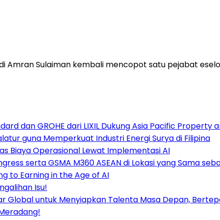
Amran Sulaiman kembali mencopot satu pejabat eselon I
ard dan GROHE dari LIXIL Dukung Asia Pacific Property 
tur guna Memperkuat Industri Energi Surya di Filipina
kas Biaya Operasional Lewat Implementasi AI
ngress serta GSMA M360 ASEAN di Lokasi yang Sama seba
 to Earning in the Age of AI
galihan Isu!
sar Global untuk Menyiapkan Talenta Masa Depan, Berte
k Meradang!