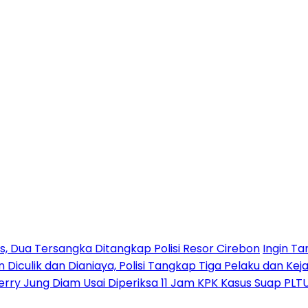
 Dua Tersangka Ditangkap Polisi Resor Cirebon
Ingin Ta
n Diculik dan Dianiaya, Polisi Tangkap Tiga Pelaku dan Kej
erry Jung Diam Usai Diperiksa 11 Jam KPK Kasus Suap PLT