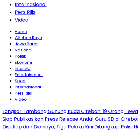
Internasional
Pers Rilis
Video
Home
Cirebon Raya
Jawa Barat
Nasional
Politik
Ekonomi
Lifestyle
Entertainment
Sport
Internasional
Pers Rilis
Video
Longsor Tambang Gunung Kuda Cirebon: 19 Orang Tewas,
Siap Publikasikan Press Release Anda!
Guru SD di Cirebo
Disekap dan Dianiaya, Tiga Pelaku Kini Ditangkap Polisi
H