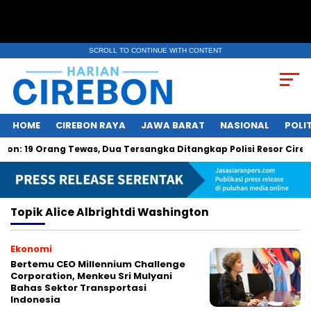
SCROLL TO CONTINUE WITH CONTENT
HOME
CIREBON RAYA
JAWA BARAT
NASIONAL
POLIT
: 19 Orang Tewas, Dua Tersangka Ditangkap Polisi Resor Cireb
Topik
Alice Albrightdi Washington
Ekonomi
Bertemu CEO Millennium Challenge
Corporation, Menkeu Sri Mulyani
Bahas Sektor Transportasi
Indonesia