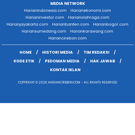
MEDIA NETWORK
Harianindonesia.com
Harianekonomi.com
Harianinvestor.com
Harianolahraga.com
Harianjayakarta.com
Harianbanten.com
Harianbogor.com
Hariansumedang.com
Hariankarawang.com
Hariancirebon.com
HOME
HISTORI MEDIA
TIM REDAKSI
KODE ETIK
PEDOMAN MEDIA
HAK JAWAB
KONTAK IKLAN
COPYRIGHT © 2026 HARIANCIREBON.COM - ALL RIGHTS RESERVED