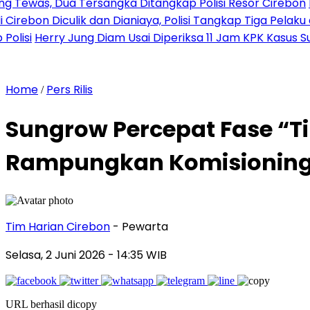
ua Tersangka Ditangkap Polisi Resor Cirebon
Ingin Tamp
iculik dan Dianiaya, Polisi Tangkap Tiga Pelaku dan Kejar
ry Jung Diam Usai Diperiksa 11 Jam KPK Kasus Suap PLTU 
Home
Pers Rilis
/
Sungrow Percepat Fase “T
Rampungkan Komisioning 
Tim Harian Cirebon
- Pewarta
Selasa, 2 Juni 2026
- 14:35 WIB
URL berhasil dicopy