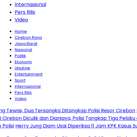
Internasional
Pers Rilis
Video
Home
Cirebon Raya
Jawa Barat
Nasional
Politik
Ekonomi
Lifestyle
Entertainment
Sport
Internasional
Pers Rilis
Video
ua Tersangka Ditangkap Polisi Resor Cirebon
Ingin Tamp
iculik dan Dianiaya, Polisi Tangkap Tiga Pelaku dan Kejar
ry Jung Diam Usai Diperiksa 11 Jam KPK Kasus Suap PLTU 