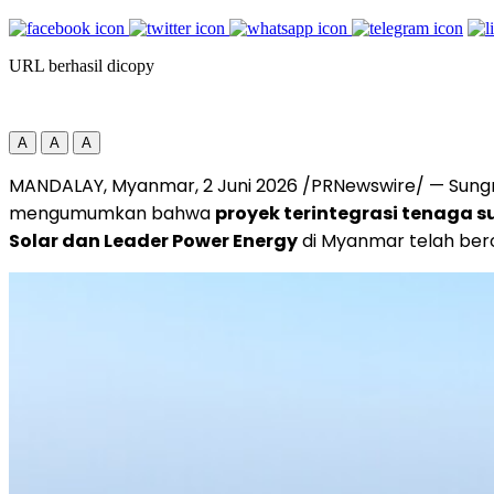
URL berhasil dicopy
A
A
A
MANDALAY, Myanmar
,
2 Juni 2026
/PRNewswire/ — Sungro
mengumumkan bahwa
proyek terintegrasi tenaga 
Solar dan Leader Power Energy
di Myanmar telah bero