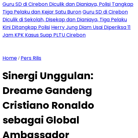
Guru SD di Cirebon Diculik dan Dianiaya, Polisi Tangkap
Tiga Pelaku dan Kejar Satu Buron
Guru SD di Cirebon
Diculik di Sekolah, Disekap dan Dianiaya, Tiga Pelaku
Kini Ditangkap Polisi
Herry Jung Diam Usai Diperiksa 11
Jam KPK Kasus Suap PLTU Cirebon
Home
Pers Rilis
/
Sinergi Unggulan:
Dreame Gandeng
Cristiano Ronaldo
sebagai Global
Ambassador