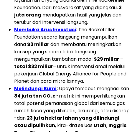
layanan amal yang didanai oleh The Rockefeller
Foundation. Dari masyarakat yang dijangkau,
3
juta orang
mendapatkan hasil yang jelas dan
terukur dari intervensi langsung.
Membuka Arus Investasi
:
The Rockefeller
Foundation secara langsung mengumpulkan
dana
$3 miliar
dan membantu meningkatkan
konsep yang secara tidak langsung
mengumpulkan tambahan modal
$29 miliar
–
total $32 miliar
– untuk intervensi amal melalui
pekerjaan Global Energy Alliance for People and
Planet dan para mitra lainnya.
Melindungi Bumi
:
Upaya tersebut menghasilkan
84 juta ton CO₂e
-metrik ini memperhitungkan
total potensi pemanasan global dari semua gas
rumah kaca yang dihindari, dikurangi, atau diserap
-dan
23 juta hektar lahan yang dilindungi
atau dipulihkan
, kira-kira seluas
Utah
,
Inggris