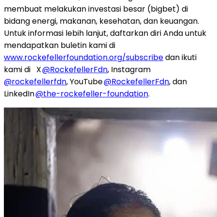
membuat melakukan investasi besar (bigbet) di
bidang energi, makanan, kesehatan, dan keuangan.
Untuk informasi lebih lanjut, daftarkan diri Anda untuk
mendapatkan buletin kami di
www.rockefellerfoundation.org/subscribe
dan ikuti
kami di X
@RockefellerFdn
, Instagram
@rockefellerfdn
, YouTube
@RockefellerFdn
, dan
LinkedIn
@the-rockefeller-foundation
.