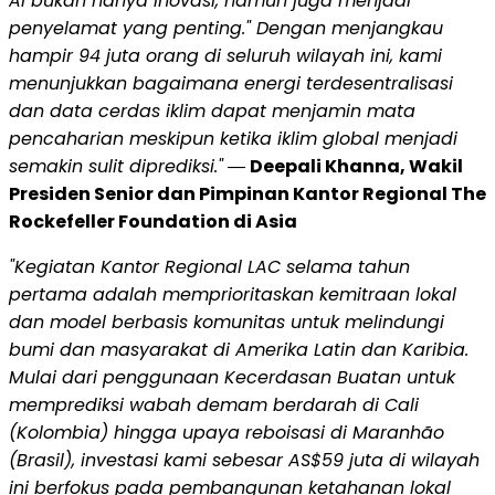
AI bukan hanya inovasi, namun juga menjadi
penyelamat yang penting." Dengan menjangkau
hampir 94 juta orang di seluruh wilayah ini, kami
menunjukkan bagaimana energi terdesentralisasi
dan data cerdas iklim dapat menjamin mata
pencaharian meskipun ketika iklim global menjadi
semakin sulit diprediksi."
―
Deepali Khanna, Wakil
Presiden Senior dan Pimpinan Kantor Regional The
Rockefeller Foundation di Asia
"Kegiatan Kantor Regional LAC selama tahun
pertama adalah memprioritaskan kemitraan lokal
dan model berbasis komunitas untuk melindungi
bumi dan masyarakat di Amerika Latin dan Karibia.
Mulai dari penggunaan Kecerdasan Buatan untuk
memprediksi wabah demam berdarah di Cali
(Kolombia) hingga upaya reboisasi di Maranhão
(Brasil), investasi kami sebesar AS$59 juta di wilayah
ini berfokus pada pembangunan ketahanan lokal