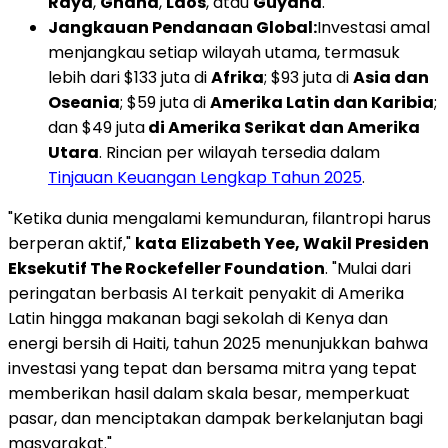
Raya
,
Ghana
,
Laos
, atau
Guyana
.
Jangkauan Pendanaan Global:
Investasi amal
menjangkau setiap wilayah utama, termasuk
lebih dari $133 juta di
Afrika
; $93 juta di
Asia dan
Oseania
; $59 juta di
Amerika Latin dan Karibia
;
dan $49 juta
di Amerika Serikat dan Amerika
Utara
. Rincian per wilayah tersedia dalam
Tinjauan Keuangan Lengkap Tahun 2025
.
"Ketika dunia mengalami kemunduran, filantropi harus
berperan aktif,"
kata
Elizabeth Yee, Wakil Presiden
Eksekutif The Rockefeller Foundation
. "Mulai dari
peringatan berbasis AI terkait penyakit di Amerika
Latin hingga makanan bagi sekolah di Kenya dan
energi bersih di Haiti, tahun 2025 menunjukkan bahwa
investasi yang tepat dan bersama mitra yang tepat
memberikan hasil dalam skala besar, memperkuat
pasar, dan menciptakan dampak berkelanjutan bagi
masyarakat."