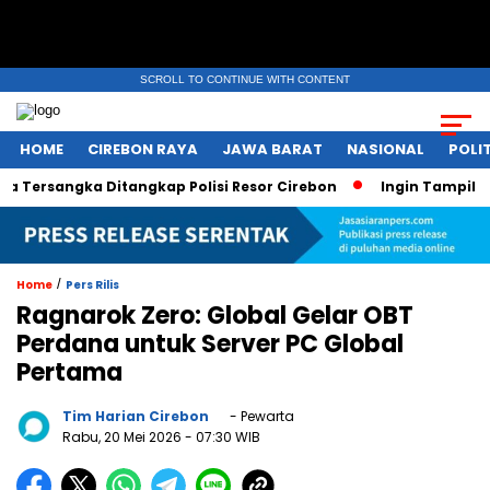
SCROLL TO CONTINUE WITH CONTENT
HOME
CIREBON RAYA
JAWA BARAT
NASIONAL
POLIT
sangka Ditangkap Polisi Resor Cirebon
Ingin Tampil di Med
/
Home
Pers Rilis
Ragnarok Zero: Global Gelar OBT
Perdana untuk Server PC Global
Pertama
Tim Harian Cirebon
- Pewarta
Rabu, 20 Mei 2026
- 07:30 WIB