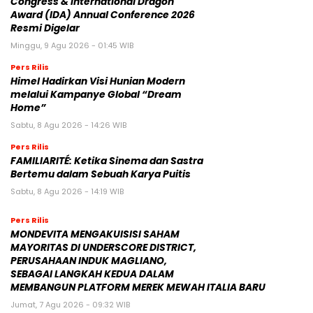
Congress & International Dragon
Award (IDA) Annual Conference 2026
Resmi Digelar
Minggu, 9 Agu 2026 - 01:45 WIB
Pers Rilis
Himel Hadirkan Visi Hunian Modern
melalui Kampanye Global “Dream
Home”
Sabtu, 8 Agu 2026 - 14:26 WIB
Pers Rilis
FAMILIARITÉ: Ketika Sinema dan Sastra
Bertemu dalam Sebuah Karya Puitis
Sabtu, 8 Agu 2026 - 14:19 WIB
Pers Rilis
MONDEVITA MENGAKUISISI SAHAM
MAYORITAS DI UNDERSCORE DISTRICT,
PERUSAHAAN INDUK MAGLIANO,
SEBAGAI LANGKAH KEDUA DALAM
MEMBANGUN PLATFORM MEREK MEWAH ITALIA BARU
Jumat, 7 Agu 2026 - 09:32 WIB