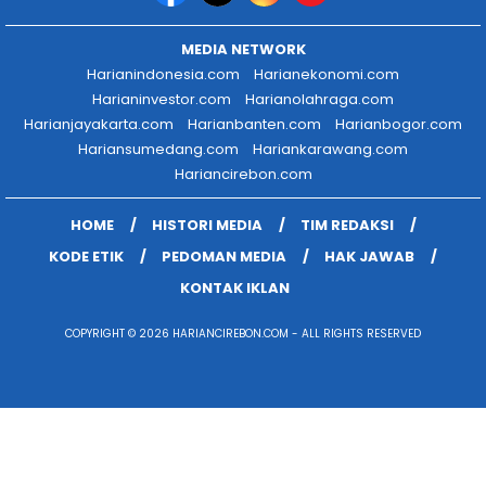
MEDIA NETWORK
Harianindonesia.com
Harianekonomi.com
Harianinvestor.com
Harianolahraga.com
Harianjayakarta.com
Harianbanten.com
Harianbogor.com
Hariansumedang.com
Hariankarawang.com
Hariancirebon.com
HOME
HISTORI MEDIA
TIM REDAKSI
KODE ETIK
PEDOMAN MEDIA
HAK JAWAB
KONTAK IKLAN
COPYRIGHT © 2026 HARIANCIREBON.COM - ALL RIGHTS RESERVED