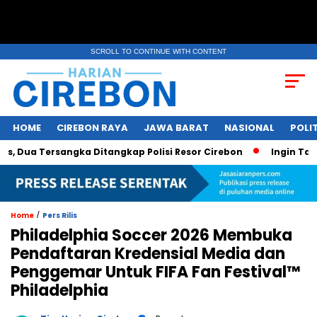
SCROLL TO CONTINUE WITH CONTENT
HOME
CIREBON RAYA
JAWA BARAT
NASIONAL
POLIT
a Tersangka Ditangkap Polisi Resor Cirebon
Ingin Tampil d
/
Home
Pers Rilis
Philadelphia Soccer 2026 Membuka
Pendaftaran Kredensial Media dan
Penggemar Untuk FIFA Fan Festival™
Philadelphia