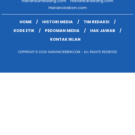
Hariansumedang.com
Hariankarawang.com
Hariancirebon.com
HOME
HISTORI MEDIA
TIM REDAKSI
KODE ETIK
PEDOMAN MEDIA
HAK JAWAB
KONTAK IKLAN
COPYRIGHT © 2026 HARIANCIREBON.COM - ALL RIGHTS RESERVED